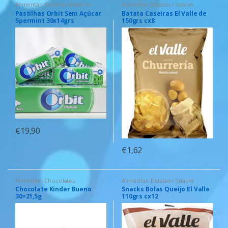
Alimentar
,
Pastilhas Elásticas
Alimentar
,
Batatas / Snacks
Pastilhas Orbit Sem Açúcar
Batata Caseiras El Valle de
Spermint 30x14grs
150grs cx8
€
19,90
€
1,62
Alimentar
,
Chocolates
Alimentar
,
Batatas / Snacks
Chocolate Kinder Bueno
Snacks Bolas Queijo El Valle
30×21,5g
110grs cx12