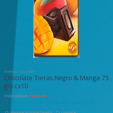
Alimentar
,
Chocolates
Chocolate Torras Negro & Manga 75
grs cx10
Disponibilidade:
Esgotado
Adicionar a Lista de Desejos
Comparar