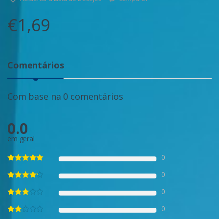
€
1,69
Comentários
Com base na 0 comentários
0.0
em geral
0
0
0
0