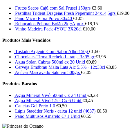
Frutos Secos Cajú com Sal Frusel 150grs
€
3,60
Pastilhas Trident Drageias Fresh Pepermint 24x14,5grs
€
19,00
Pano Micro Fibra Polvo 30x40
€
1,05
Rebuçados Peitoral Boião 2kg/Aprox
€
18,15
Vinho Madeira Pack 4YOU 3X20cl
€
10,00
Produtos Mais Vendidos
Tostado Argente Com Sabor Alho 150g
€
1,60
Chocolates Tirma Recheio Laranja 3×95 gr
€
3,95
Agua Solan Cabras 500ml cx 20 Unid
€
0,89
Cerveja Emdbrau Malta Lata Alc 5,5% - 12x33cl
€
8,85
Açúcar Mascavado Salutem 500grs
€
2,05
Produtos Baratos
Agua Mineral Vivó 500ml Cx 24 Unid
€
0,28
Agua Mineral Vivó 1.5cl Cx 6 Unid
€
0,45
Canetas Gel Preto 1.0
€
0,50
Lápis Staedtler Noris - caixa 12 unid (4637)
€
0,50
Pano Multiusos Amarelo C/ 1 Unid
€
0,55