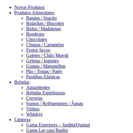
Novos Produtos
Produtos Alimentares
Batatas / Snacks
Bolachas / Biscoitos
Bolos / Madalenas
Bombons
Chocolates
Chupas / Caramelos
Frutos Secos
Galetes / Chás/ Muesli
Geleias / Iogurtes
Gomas / Marsmellon
Pão / Tostas / Patés
Pastilhas Elásticas
Bebidas
Aguardentes
Bebidas Espirituosas
Cervejas
Sumos / Refrigerantes / Águas
Vinhos
Whiskys
Limpeza
Gama Exteriores – Jardim/Quintal
Gama Lar casa Banho