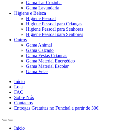
Gama Lar Cozinha
Gama Lavandaria
Higiene e Beleza
Higiene Pessoal
Higiene Pessoal para Crianças
Higiene Pessoal para Senhoras
Higiene Pessoal para Senhores
Outros
Gama Animal
Gama Calçado
Gama Festas Crianças
Gama Material Energético
Gama Material Escolar
Gama Velas
Início
Loja
FAQ
Sobre Nós
Contactos
Entregas Gratuitas no Funchal a partir de 30€
Início