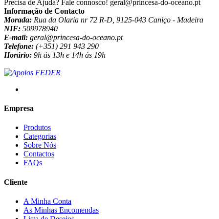
Precisa de Ajuda? Fale connosco!
geral@princesa-do-oceano.pt
Informação de Contacto
Morada:
Rua da Olaria nr 72 R-D, 9125-043 Caniço - Madeira
NIF:
509978940
E-mail:
geral@princesa-do-oceano.pt
Telefone:
(+351) 291 943 290
Horário:
9h ás 13h e 14h ás 19h
Empresa
Produtos
Categorias
Sobre Nós
Contactos
FAQs
Cliente
A Minha Conta
As Minhas Encomendas
Lista de Desejos