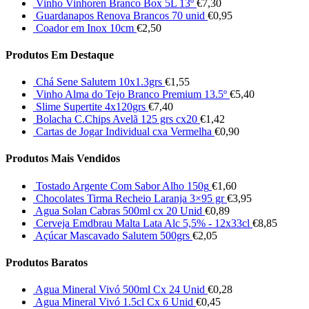
Vinho Vinhoren Branco Box 5L 13º
€
7,30
Guardanapos Renova Brancos 70 unid
€
0,95
Coador em Inox 10cm
€
2,50
Produtos Em Destaque
Chá Sene Salutem 10x1.3grs
€
1,55
Vinho Alma do Tejo Branco Premium 13.5º
€
5,40
Slime Supertite 4x120grs
€
7,40
Bolacha C.Chips Avelã 125 grs cx20
€
1,42
Cartas de Jogar Individual cxa Vermelha
€
0,90
Produtos Mais Vendidos
Tostado Argente Com Sabor Alho 150g
€
1,60
Chocolates Tirma Recheio Laranja 3×95 gr
€
3,95
Agua Solan Cabras 500ml cx 20 Unid
€
0,89
Cerveja Emdbrau Malta Lata Alc 5,5% - 12x33cl
€
8,85
Açúcar Mascavado Salutem 500grs
€
2,05
Produtos Baratos
Agua Mineral Vivó 500ml Cx 24 Unid
€
0,28
Agua Mineral Vivó 1.5cl Cx 6 Unid
€
0,45