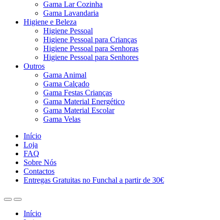
Gama Lar Cozinha
Gama Lavandaria
Higiene e Beleza
Higiene Pessoal
Higiene Pessoal para Crianças
Higiene Pessoal para Senhoras
Higiene Pessoal para Senhores
Outros
Gama Animal
Gama Calçado
Gama Festas Crianças
Gama Material Energético
Gama Material Escolar
Gama Velas
Início
Loja
FAQ
Sobre Nós
Contactos
Entregas Gratuitas no Funchal a partir de 30€
Início