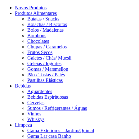
Novos Produtos
Produtos Alimentares
Batatas / Snacks
Bolachas / Biscoitos
Bolos / Madalenas
Bombons
Chocolates
Chupas / Caramelos
Frutos Secos
Galetes / Chás/ Muesli
Geleias / Iogurtes
Gomas / Marsmellon
Pão / Tostas / Patés
Pastilhas Elásticas
Bebidas
Aguardentes
Bebidas Espirituosas
Cervejas
Sumos / Refrigerantes / Águas
Vinhos
Whiskys
Limpeza
Gama Exteriores – Jardim/Quintal
Gama Lar casa Banho