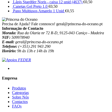
Lápis Staedtler Noris - caixa 12 unid (4637)
€
0,50
Canetas Gel Preto 1.0
€
0,50
Pano Multiusos Amarelo 1 Unid
€
0,55
Precisa de Ajuda? Fale connosco!
geral@princesa-do-oceano.pt
Informação de Contacto
Morada:
Rua da Olaria nr 72 R-D, 9125-043 Caniço - Madeira
NIF:
509978940
E-mail:
geral@princesa-do-oceano.pt
Telefone:
(+351) 291 943 290
Horário:
9h ás 13h e 14h ás 19h
Empresa
Produtos
Categorias
Sobre Nós
Contactos
FAQs