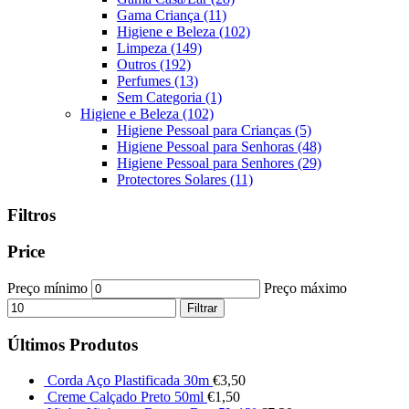
Gama Criança
(11)
Higiene e Beleza
(102)
Limpeza
(149)
Outros
(192)
Perfumes
(13)
Sem Categoria
(1)
Higiene e Beleza
(102)
Higiene Pessoal para Crianças
(5)
Higiene Pessoal para Senhoras
(48)
Higiene Pessoal para Senhores
(29)
Protectores Solares
(11)
Filtros
Price
Preço mínimo
Preço máximo
Filtrar
Últimos Produtos
Corda Aço Plastificada 30m
€
3,50
Creme Calçado Preto 50ml
€
1,50