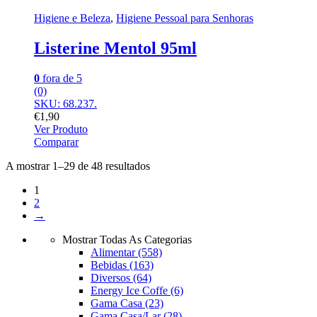
Higiene e Beleza
,
Higiene Pessoal para Senhoras
Listerine Mentol 95ml
0
fora de 5
(0)
SKU: 68.237.
€
1,90
Ver Produto
Comparar
A mostrar 1–29 de 48 resultados
1
2
→
Mostrar Todas As Categorias
Alimentar
(558)
Bebidas
(163)
Diversos
(64)
Energy Ice Coffe
(6)
Gama Casa
(23)
Gama Casa/Lar
(28)