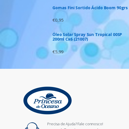
Gomas Fini Sortido Ácido Boom 90grs
€
0,95
Óleo Solar Spray Sun Tropical 00SP
200ml Cx6 (21007)
€
5,99
Precisa de Ajuda? Fale connosco!