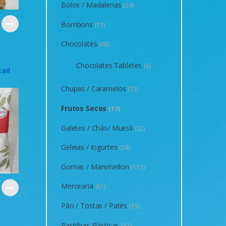
Bolos / Madalenas
(24)
Bombons
(11)
Chocolates
(68)
s
Chocolates Tabletes
(6)
ail
Chupas / Caramelos
(72)
Frutos Secos
(17)
Galetes / Chás/ Muesli
(22)
Geleias / Iogurtes
(24)
Gomas / Marsmellon
(115)
Mercearia
(61)
Pão / Tostas / Patés
(15)
s
Pastilhas Elásticas
(57)