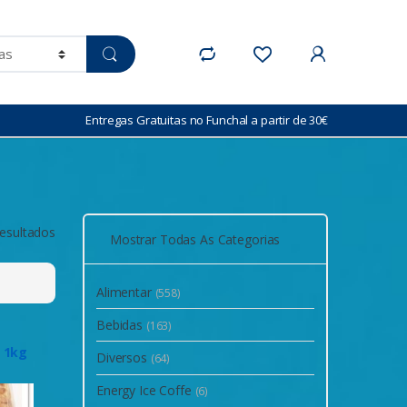
Entregas Gratuitas no Funchal a partir de 30€
resultados
Mostrar Todas As Categorias
Alimentar
(558)
Bebidas
(163)
s
o 1kg
Diversos
(64)
Energy Ice Coffe
(6)