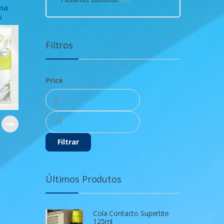
ana
s
Filtros
Price
Preço
Preço
mínimo
máximo
Filtrar
Últimos Produtos
Cola Contacto Supertite
125ml