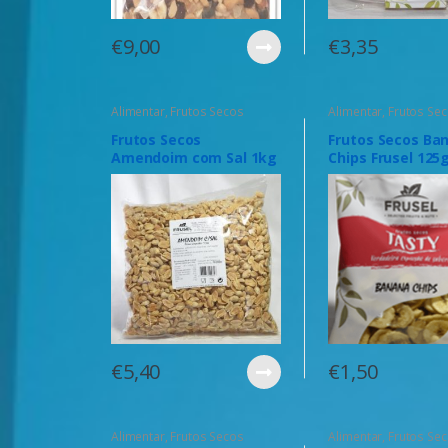
€
9,00
€
3,35
Alimentar
,
Frutos Secos
Alimentar
,
Frutos Se
Frutos Secos
Frutos Secos Ba
Amendoim com Sal 1kg
Chips Frusel 125
€
5,40
€
1,50
Alimentar
,
Frutos Secos
Alimentar
,
Frutos Se