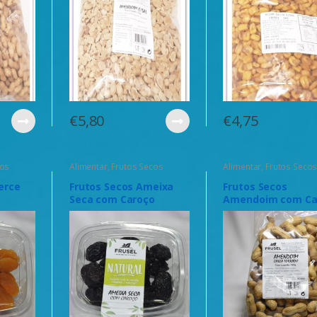
€
5,80
€
4,75
cos
Alimentar
,
Frutos Secos
Alimentar
,
Frutos Seco
erce
Frutos Secos Ameixa
Frutos Secos
Seca com Caroço
Amendoim com Ca
200grs
180grs