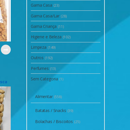
Gama Casa
(23)
Gama Casa/Lar
(28)
Gama Criança
(11)
Higiene e Beleza
(102)
Limpeza
(149)
Outros
(192)
Perfumes
s
(13)
Sem Categoria
(1)
sca
Alimentar
(558)
Batatas / Snacks
(39)
Bolachas / Biscoitos
(25)