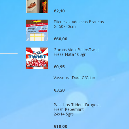
€
2,10
Etiquetas Adesivas Brancas
Gr 50x20cm
€
60,00
Gomas Vidal BeijosTwist
Fresa Nata 100gr
€
0,95
Vassoura Dura C/Cabo
€
3,20
Pastilhas Trident Drageias
Fresh Pepermint
24x14,5grs
€
19,00