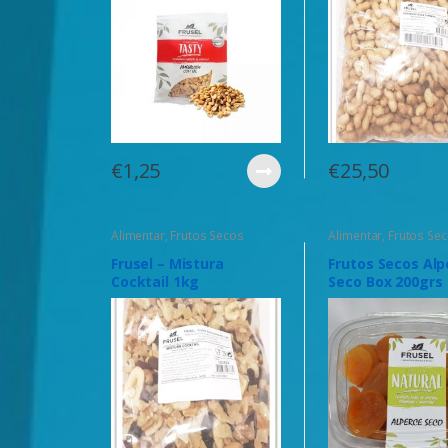
€
1,25
€
25,50
Alimentar
,
Frutos Secos
Alimentar
,
Frutos Se
Frusel – Mistura
Frutos Secos Alp
Cocktail 1kg
Seco Box 200grs