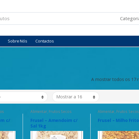
Sobre Nós
Contactos
A mostrar todos os 17 
cos
Alimentar
,
Frutos Secos
Alimentar
,
Frutos Seco
im c/
Frusel – Amendoim c/
Frusel – Milho Frit
Sal 1kg