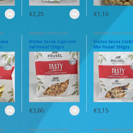
€
2,25
€
1,10
cos
Alimentar
,
Frutos Secos
Alimentar
,
Frutos Seco
nana
Frutos Secos Cajú com
Frutos Secos Cockt
gr
Sal Frusel 150grs
Mix Frusel 150grs
€
3,60
€
3,15
cos
Alimentar
,
Frutos Secos
Alimentar
,
Frutos Seco