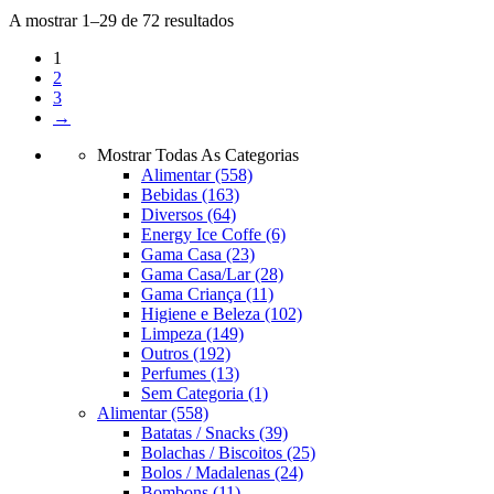
A mostrar 1–29 de 72 resultados
1
2
3
→
Mostrar Todas As Categorias
Alimentar
(558)
Bebidas
(163)
Diversos
(64)
Energy Ice Coffe
(6)
Gama Casa
(23)
Gama Casa/Lar
(28)
Gama Criança
(11)
Higiene e Beleza
(102)
Limpeza
(149)
Outros
(192)
Perfumes
(13)
Sem Categoria
(1)
Alimentar
(558)
Batatas / Snacks
(39)
Bolachas / Biscoitos
(25)
Bolos / Madalenas
(24)
Bombons
(11)