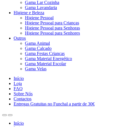
Gama Lar Cozinha
Gama Lavandaria
Higiene e Beleza
Higiene Pessoal
Higiene Pessoal para Crianças
Higiene Pessoal para Senhoras
Higiene Pessoal para Senhores
Outros
Gama Animal
Gama Calçado
Gama Festas Crianças
Gama Material Energético
Gama Material Escolar
Gama Velas
Início
Loja
FAQ
Sobre Nós
Contactos
Entregas Gratuitas no Funchal a partir de 30€
Início