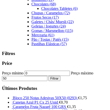
Chocolates
(68)
Chocolates Tabletes
(6)
Chupas / Caramelos
(72)
Frutos Secos
(17)
Galetes / Chás/ Muesli
(22)
Geleias / Iogurtes
(24)
Gomas / Marsmellon
(115)
Mercearia
(61)
Pão / Tostas / Patés
(15)
Pastilhas Elásticas
(57)
Filtros
Price
Preço mínimo
Preço máximo
Filtrar
Últimos Produtos
Bloco 250 Notas Adesivas 50X50 (0293)
€
1,75
Canetas Azul P1 Cx 25 Unid
€
0,70
Caramelos Fruta Nazaré 100 GRS
€
1,35