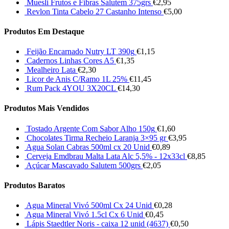
Muesli Frutos e Fibras Salutem 375grs
€
2,95
Revlon Tinta Cabelo 27 Castanho Intenso
€
5,00
Produtos Em Destaque
Feijão Encarnado Nutry LT 390g
€
1,15
Cadernos Linhas Cores A5
€
1,35
Mealheiro Lata
€
2,30
Licor de Anis C/Ramo 1L 25%
€
11,45
Rum Pack 4YOU 3X20CL
€
14,30
Produtos Mais Vendidos
Tostado Argente Com Sabor Alho 150g
€
1,60
Chocolates Tirma Recheio Laranja 3×95 gr
€
3,95
Agua Solan Cabras 500ml cx 20 Unid
€
0,89
Cerveja Emdbrau Malta Lata Alc 5,5% - 12x33cl
€
8,85
Açúcar Mascavado Salutem 500grs
€
2,05
Produtos Baratos
Agua Mineral Vivó 500ml Cx 24 Unid
€
0,28
Agua Mineral Vivó 1.5cl Cx 6 Unid
€
0,45
Lápis Staedtler Noris - caixa 12 unid (4637)
€
0,50