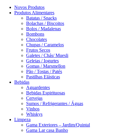
Novos Produtos
Produtos Alimentares
Batatas / Snacks
Bolachas / Biscoitos
Bolos / Madalenas
Bombons
Chocolates
Chupas / Caramelos
Frutos Secos
Galetes / Chás/ Muesli
Geleias / Iogurtes
Gomas / Marsmellon
Pão / Tostas / Patés
Pastilhas Elásticas
Bebidas
Aguardentes
Bebidas Espirituosas
Cervejas
Sumos / Refrigerantes / Águas
Vinhos
Whiskys
Limpeza
Gama Exteriores – Jardim/Quintal
Gama Lar casa Banho