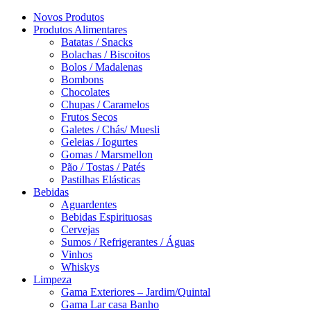
Novos Produtos
Produtos Alimentares
Batatas / Snacks
Bolachas / Biscoitos
Bolos / Madalenas
Bombons
Chocolates
Chupas / Caramelos
Frutos Secos
Galetes / Chás/ Muesli
Geleias / Iogurtes
Gomas / Marsmellon
Pão / Tostas / Patés
Pastilhas Elásticas
Bebidas
Aguardentes
Bebidas Espirituosas
Cervejas
Sumos / Refrigerantes / Águas
Vinhos
Whiskys
Limpeza
Gama Exteriores – Jardim/Quintal
Gama Lar casa Banho