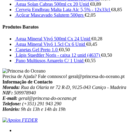
Agua Solan Cabras 500ml cx 20 Unid
€
0,89
Cerveja Emdbrau Malta Lata Alc 5,5% - 12x33cl
€
8,85
Açúcar Mascavado Salutem 500grs
€
2,05
Produtos Baratos
Agua Mineral Vivó 500ml Cx 24 Unid
€
0,28
Agua Mineral Vivó 1.5cl Cx 6 Unid
€
0,45
Canetas Gel Preto 1.0
€
0,50
Lápis Staedtler Noris - caixa 12 unid (4637)
€
0,50
Pano Multiusos Amarelo C/ 1 Unid
€
0,55
Precisa de Ajuda? Fale connosco!
geral@princesa-do-oceano.pt
Informação de Contacto
Morada:
Rua da Olaria nr 72 R-D, 9125-043 Caniço - Madeira
NIF:
509978940
E-mail:
geral@princesa-do-oceano.pt
Telefone:
(+351) 291 943 290
Horário:
9h ás 13h e 14h ás 19h