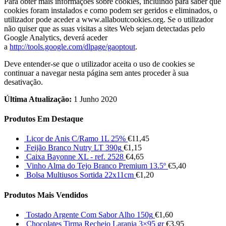
Para obter mais informações sobre cookies, incluindo para saber que
cookies foram instalados e como podem ser geridos e eliminados, o
utilizador pode aceder a www.allaboutcookies.org. Se o utilizador
não quiser que as suas visitas a sites Web sejam detectadas pelo
Google Analytics, deverá aceder
a
http://tools.google.com/dlpage/gaoptout
.
Deve entender-se que o utilizador aceita o uso de cookies se
continuar a navegar nesta página sem antes proceder à sua
desativação.
Última Atualização:
1 Junho 2020
Produtos Em Destaque
Licor de Anis C/Ramo 1L 25%
€
11,45
Feijão Branco Nutry LT 390g
€
1,15
Caixa Bayonne XL - ref. 2528
€
4,65
Vinho Alma do Tejo Branco Premium 13.5º
€
5,40
Bolsa Multiusos Sortida 22x11cm
€
1,20
Produtos Mais Vendidos
Tostado Argente Com Sabor Alho 150g
€
1,60
Chocolates Tirma Recheio Laranja 3×95 gr
€
3,95