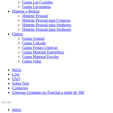
Gama Lar Cozinha
Gama Lavandaria
Higiene e Beleza
Higiene Pessoal
Higiene Pessoal para Crianças
Higiene Pessoal para Senhoras
Higiene Pessoal para Senhores
Outros
Gama Animal
Gama Calçado
Gama Festas Crianças
Gama Material Energético
Gama Material Escolar
Gama Velas
Início
Loja
FAQ
Sobre Nós
Contactos
Entregas Gratuitas no Funchal a partir de 30€
Início