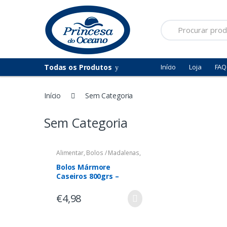
Saltar
Pular
para
para
Procurar
navegação
o
por:
conteúdo
Todas os Produtos
Início
Loja
FAQ
Início
Sem Categoria
Sem Categoria
Alimentar
,
Bolos / Madalenas
,
Sem Categoria
Bolos Mármore
Caseiros 800grs –
validade 8 dias
€
4,98