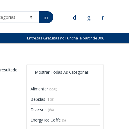
Entregas Gratuitas no Funchal a partir de 30€
resultado
Mostrar Todas As Categorias
Alimentar
(558)
Bebidas
(163)
Diversos
(64)
Energy Ice Coffe
(6)