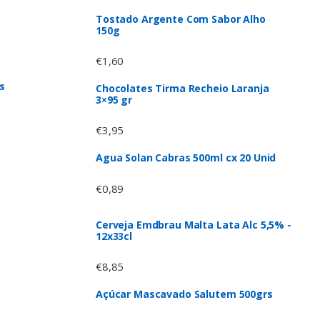
Tostado Argente Com Sabor Alho
150g
€
1,60
s
Chocolates Tirma Recheio Laranja
3×95 gr
€
3,95
Agua Solan Cabras 500ml cx 20 Unid
€
0,89
Cerveja Emdbrau Malta Lata Alc 5,5% -
12x33cl
€
8,85
Açúcar Mascavado Salutem 500grs