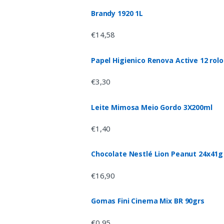
Brandy 1920 1L
€
14,58
Papel Higienico Renova Active 12 rolo
€
3,30
Leite Mimosa Meio Gordo 3X200ml
€
1,40
Chocolate Nestlé Lion Peanut 24x41g
€
16,90
Gomas Fini Cinema Mix BR 90grs
€
0,95