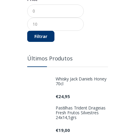
Preço
Preço
mínimo
máximo
Filtrar
Últimos Produtos
Whisky Jack Daniels Honey
70cl
€
24,95
Pastilhas Trident Drageias
Fresh Frutos Silvestres
24x14,5grs
€
19,00