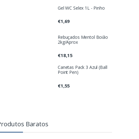
Gel WC Selex 1L - Pinho
€
1,69
Rebuçados Mentol Boião
2kg/Aprox
€
18,15
Canetas Pack 3 Azul (Ball
Point Pen)
€
1,55
Produtos Baratos