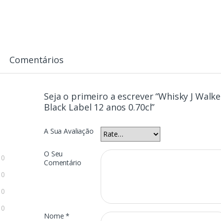
Comentários
Seja o primeiro a escrever “Whisky J Walke
Black Label 12 anos 0.70cl”
A Sua Avaliação
O Seu
0
Comentário
0
0
0
Nome
*