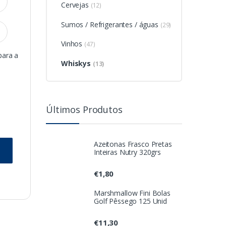
Cervejas
(12)
Sumos / Refrigerantes / águas
(29)
Vinhos
(47)
para a
Whiskys
(13)
Últimos Produtos
Azeitonas Frasco Pretas
Inteiras Nutry 320grs
€
1,80
Marshmallow Fini Bolas
Golf Pêssego 125 Unid
€
11,30