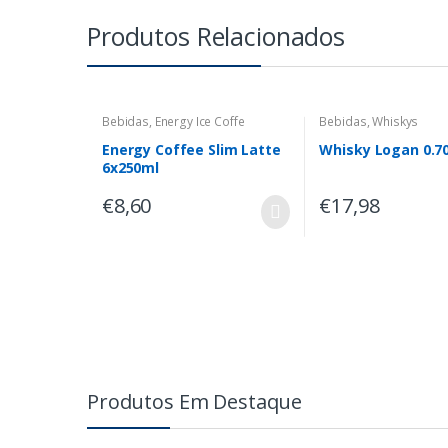
Produtos Relacionados
Bebidas
,
Energy Ice Coffe
Bebidas
,
Whiskys
Energy Coffee Slim Latte
Whisky Logan 0.70
6x250ml
€
8,60
€
17,98
Produtos Em Destaque