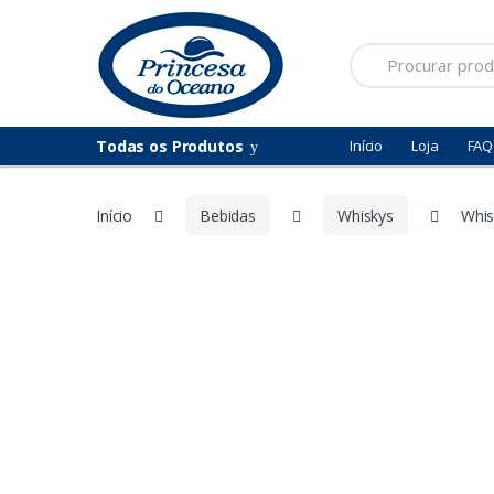
Saltar
Pular
para
para
Procurar
navegação
o
por:
conteúdo
Todas os Produtos
Início
Loja
FAQ
Início
Bebidas
Whiskys
Whis