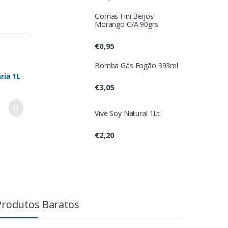
Gomas Fini Beijos
Morango C/A 90grs
€
0,95
Bomba Gás Fogão 393ml
ria 1L
€
3,05
Vive Soy Natural 1Lt
€
2,20
Produtos Baratos