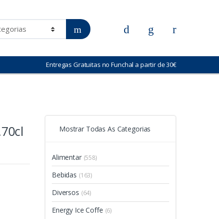
Entregas Gratuitas no Funchal a partir de 30€
.70cl
Mostrar Todas As Categorias
Alimentar
(558)
Bebidas
(163)
Diversos
(64)
Energy Ice Coffe
(6)