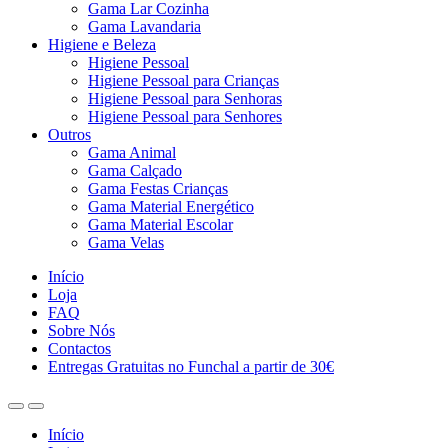
Gama Lar Cozinha
Gama Lavandaria
Higiene e Beleza
Higiene Pessoal
Higiene Pessoal para Crianças
Higiene Pessoal para Senhoras
Higiene Pessoal para Senhores
Outros
Gama Animal
Gama Calçado
Gama Festas Crianças
Gama Material Energético
Gama Material Escolar
Gama Velas
Início
Loja
FAQ
Sobre Nós
Contactos
Entregas Gratuitas no Funchal a partir de 30€
Início