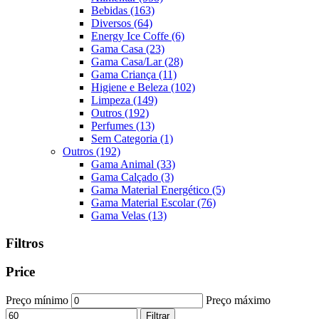
Bebidas
(163)
Diversos
(64)
Energy Ice Coffe
(6)
Gama Casa
(23)
Gama Casa/Lar
(28)
Gama Criança
(11)
Higiene e Beleza
(102)
Limpeza
(149)
Outros
(192)
Perfumes
(13)
Sem Categoria
(1)
Outros
(192)
Gama Animal
(33)
Gama Calçado
(3)
Gama Material Energético
(5)
Gama Material Escolar
(76)
Gama Velas
(13)
Filtros
Price
Preço mínimo
Preço máximo
Filtrar