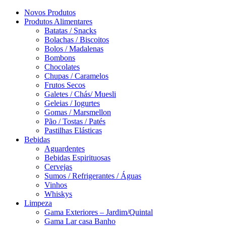
Novos Produtos
Produtos Alimentares
Batatas / Snacks
Bolachas / Biscoitos
Bolos / Madalenas
Bombons
Chocolates
Chupas / Caramelos
Frutos Secos
Galetes / Chás/ Muesli
Geleias / Iogurtes
Gomas / Marsmellon
Pão / Tostas / Patés
Pastilhas Elásticas
Bebidas
Aguardentes
Bebidas Espirituosas
Cervejas
Sumos / Refrigerantes / Águas
Vinhos
Whiskys
Limpeza
Gama Exteriores – Jardim/Quintal
Gama Lar casa Banho