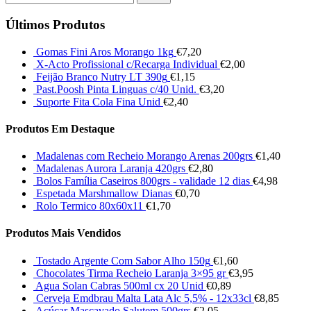
Últimos Produtos
Gomas Fini Aros Morango 1kg
€
7,20
X-Acto Profissional c/Recarga Individual
€
2,00
Feijão Branco Nutry LT 390g
€
1,15
Past.Poosh Pinta Linguas c/40 Unid.
€
3,20
Suporte Fita Cola Fina Unid
€
2,40
Produtos Em Destaque
Madalenas com Recheio Morango Arenas 200grs
€
1,40
Madalenas Aurora Laranja 420grs
€
2,80
Bolos Família Caseiros 800grs - validade 12 dias
€
4,98
Espetada Marshmallow Dianas
€
0,70
Rolo Termico 80x60x11
€
1,70
Produtos Mais Vendidos
Tostado Argente Com Sabor Alho 150g
€
1,60
Chocolates Tirma Recheio Laranja 3×95 gr
€
3,95
Agua Solan Cabras 500ml cx 20 Unid
€
0,89
Cerveja Emdbrau Malta Lata Alc 5,5% - 12x33cl
€
8,85
Açúcar Mascavado Salutem 500grs
€
2,05