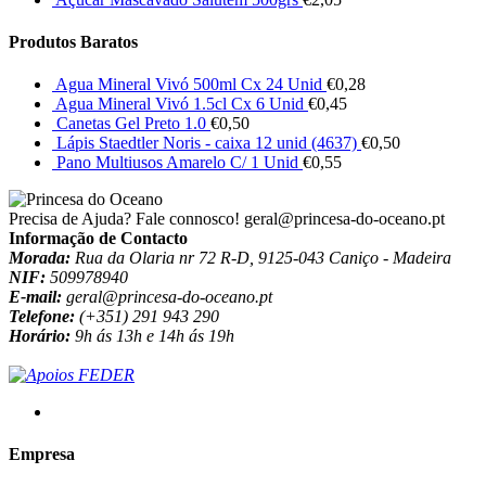
Produtos Baratos
Agua Mineral Vivó 500ml Cx 24 Unid
€
0,28
Agua Mineral Vivó 1.5cl Cx 6 Unid
€
0,45
Canetas Gel Preto 1.0
€
0,50
Lápis Staedtler Noris - caixa 12 unid (4637)
€
0,50
Pano Multiusos Amarelo C/ 1 Unid
€
0,55
Precisa de Ajuda? Fale connosco!
geral@princesa-do-oceano.pt
Informação de Contacto
Morada:
Rua da Olaria nr 72 R-D, 9125-043 Caniço - Madeira
NIF:
509978940
E-mail:
geral@princesa-do-oceano.pt
Telefone:
(+351) 291 943 290
Horário:
9h ás 13h e 14h ás 19h
Empresa