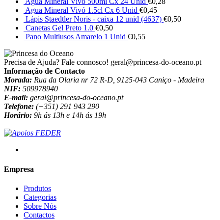
Agua Mineral Vivó 500ml Cx 24 Unid
€
0,28
Agua Mineral Vivó 1.5cl Cx 6 Unid
€
0,45
Lápis Staedtler Noris - caixa 12 unid (4637)
€
0,50
Canetas Gel Preto 1.0
€
0,50
Pano Multiusos Amarelo 1 Unid
€
0,55
Precisa de Ajuda? Fale connosco!
geral@princesa-do-oceano.pt
Informação de Contacto
Morada:
Rua da Olaria nr 72 R-D, 9125-043 Caniço - Madeira
NIF:
509978940
E-mail:
geral@princesa-do-oceano.pt
Telefone:
(+351) 291 943 290
Horário:
9h ás 13h e 14h ás 19h
Empresa
Produtos
Categorias
Sobre Nós
Contactos