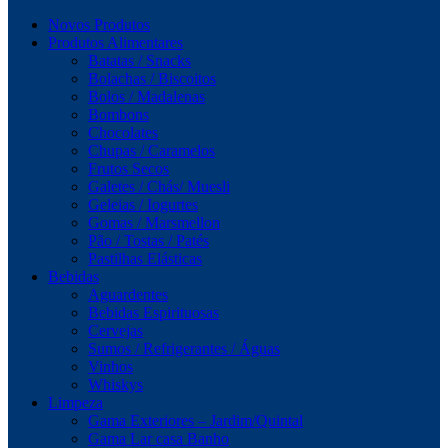
Novos Produtos
Produtos Alimentares
Batatas / Snacks
Bolachas / Biscoitos
Bolos / Madalenas
Bombons
Chocolates
Chupas / Caramelos
Frutos Secos
Galetes / Chás/ Muesli
Geleias / Iogurtes
Gomas / Marsmellon
Pão / Tostas / Patés
Pastilhas Elásticas
Bebidas
Aguardentes
Bebidas Espirituosas
Cervejas
Sumos / Refrigerantes / Águas
Vinhos
Whiskys
Limpeza
Gama Exteriores – Jardim/Quintal
Gama Lar casa Banho