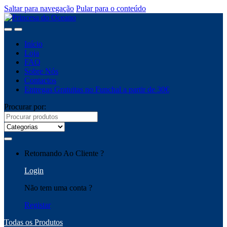
Saltar para navegação
Pular para o conteúdo
Início
Loja
FAQ
Sobre Nós
Contactos
Entregas Gratuitas no Funchal a partir de 30€
Procurar por:
Retornando Ao Cliente ?
Login
Não tem uma conta ?
Registar
Todas os Produtos