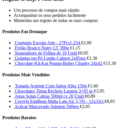
Um processo de compra mais rápido
Acompanhar os seus pedidos facilmente
Mantenha um registo de todas as suas compras
Produtos Em Destaque
Conjunto Escolar Arte - 27Pcs1.254
€
2,00
Feijão Branco Nutry LT 390g
€
1,15
Separadores de Folhas de 10 Unid
€
0,95
Gelatina em Pó Limão Calnort 2x85grs
€
1,30
Chocolate Kit-Kat Peanut-Butter Chunky 24x42
€
15,30
Produtos Mais Vendidos
Tostado Argente Com Sabor Alho 150g
€
1,60
Chocolates Tirma Recheio Laranja 3×95 gr
€
3,95
Agua Solan Cabras 500ml cx 20 Unid
€
0,89
Cerveja Emdbrau Malta Lata Alc 5,5% - 12x33cl
€
8,85
Açúcar Mascavado Salutem 500grs
€
2,05
Produtos Baratos