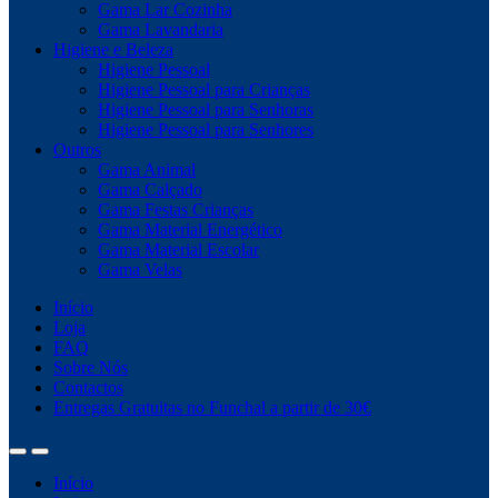
Gama Lar Cozinha
Gama Lavandaria
Higiene e Beleza
Higiene Pessoal
Higiene Pessoal para Crianças
Higiene Pessoal para Senhoras
Higiene Pessoal para Senhores
Outros
Gama Animal
Gama Calçado
Gama Festas Crianças
Gama Material Energético
Gama Material Escolar
Gama Velas
Início
Loja
FAQ
Sobre Nós
Contactos
Entregas Gratuitas no Funchal a partir de 30€
Início