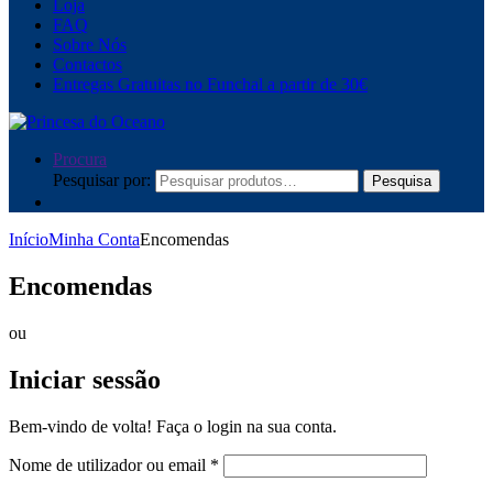
Loja
FAQ
Sobre Nós
Contactos
Entregas Gratuitas no Funchal a partir de 30€
Procura
Pesquisar por:
Pesquisa
Início
Minha Conta
Encomendas
Encomendas
ou
Iniciar sessão
Bem-vindo de volta! Faça o login na sua conta.
Nome de utilizador ou email
*