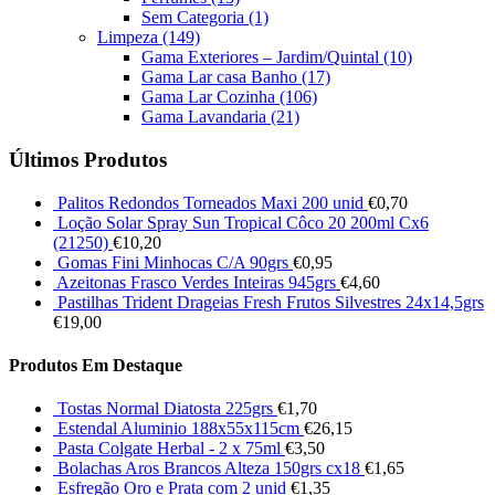
Sem Categoria
(1)
Limpeza
(149)
Gama Exteriores – Jardim/Quintal
(10)
Gama Lar casa Banho
(17)
Gama Lar Cozinha
(106)
Gama Lavandaria
(21)
Últimos Produtos
Palitos Redondos Torneados Maxi 200 unid
€
0,70
Loção Solar Spray Sun Tropical Côco 20 200ml Cx6
(21250)
€
10,20
Gomas Fini Minhocas C/A 90grs
€
0,95
Azeitonas Frasco Verdes Inteiras 945grs
€
4,60
Pastilhas Trident Drageias Fresh Frutos Silvestres 24x14,5grs
€
19,00
Produtos Em Destaque
Tostas Normal Diatosta 225grs
€
1,70
Estendal Aluminio 188x55x115cm
€
26,15
Pasta Colgate Herbal - 2 x 75ml
€
3,50
Bolachas Aros Brancos Alteza 150grs cx18
€
1,65
Esfregão Oro e Prata com 2 unid
€
1,35