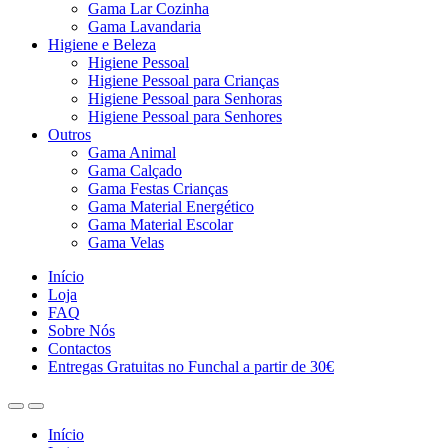
Gama Lar Cozinha
Gama Lavandaria
Higiene e Beleza
Higiene Pessoal
Higiene Pessoal para Crianças
Higiene Pessoal para Senhoras
Higiene Pessoal para Senhores
Outros
Gama Animal
Gama Calçado
Gama Festas Crianças
Gama Material Energético
Gama Material Escolar
Gama Velas
Início
Loja
FAQ
Sobre Nós
Contactos
Entregas Gratuitas no Funchal a partir de 30€
Início