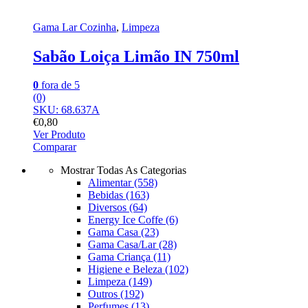
Gama Lar Cozinha
,
Limpeza
Sabão Loiça Limão IN 750ml
0
fora de 5
(0)
SKU: 68.637A
€
0,80
Ver Produto
Comparar
Mostrar Todas As Categorias
Alimentar
(558)
Bebidas
(163)
Diversos
(64)
Energy Ice Coffe
(6)
Gama Casa
(23)
Gama Casa/Lar
(28)
Gama Criança
(11)
Higiene e Beleza
(102)
Limpeza
(149)
Outros
(192)
Perfumes
(13)