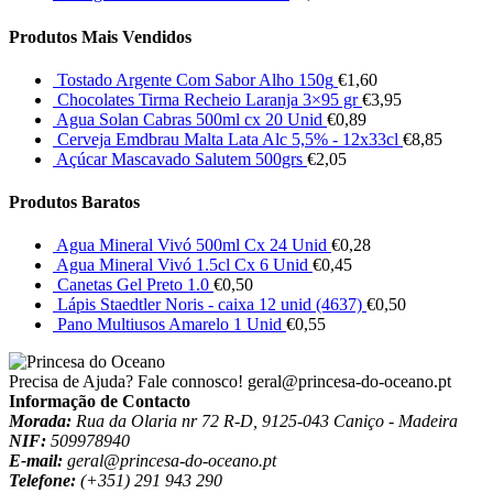
Produtos Mais Vendidos
Tostado Argente Com Sabor Alho 150g
€
1,60
Chocolates Tirma Recheio Laranja 3×95 gr
€
3,95
Agua Solan Cabras 500ml cx 20 Unid
€
0,89
Cerveja Emdbrau Malta Lata Alc 5,5% - 12x33cl
€
8,85
Açúcar Mascavado Salutem 500grs
€
2,05
Produtos Baratos
Agua Mineral Vivó 500ml Cx 24 Unid
€
0,28
Agua Mineral Vivó 1.5cl Cx 6 Unid
€
0,45
Canetas Gel Preto 1.0
€
0,50
Lápis Staedtler Noris - caixa 12 unid (4637)
€
0,50
Pano Multiusos Amarelo 1 Unid
€
0,55
Precisa de Ajuda? Fale connosco!
geral@princesa-do-oceano.pt
Informação de Contacto
Morada:
Rua da Olaria nr 72 R-D, 9125-043 Caniço - Madeira
NIF:
509978940
E-mail:
geral@princesa-do-oceano.pt
Telefone:
(+351) 291 943 290