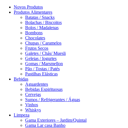
Novos Produtos
Produtos Alimentares
Batatas / Snacks
Bolachas / Biscoitos
Bolos / Madalenas
Bombons
Chocolates
Chupas / Caramelos
Frutos Secos
Galetes / Chás/ Muesli
Geleias / Iogurtes
Gomas / Marsmellon
Pão / Tostas / Patés
Pastilhas Elásticas
Bebidas
Aguardentes
Bebidas Espirituosas
Cervejas
Sumos / Refrigerantes / Águas
Vinhos
Whiskys
Limpeza
Gama Exteriores – Jardim/Quintal
Gama Lar casa Banho