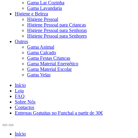
Gama Lar Cozinha
Gama Lavandaria
Higiene e Beleza
Higiene Pessoal
Higiene Pessoal para Crianças
Higiene Pessoal para Senhoras
Higiene Pessoal para Senhores
Outros
Gama Animal
Gama Calçado
Gama Festas Crianças
Gama Material Energético
Gama Material Escolar
Gama Velas
Início
Loja
FAQ
Sobre Nós
Contactos
Entregas Gratuitas no Funchal a partir de 30€
Início