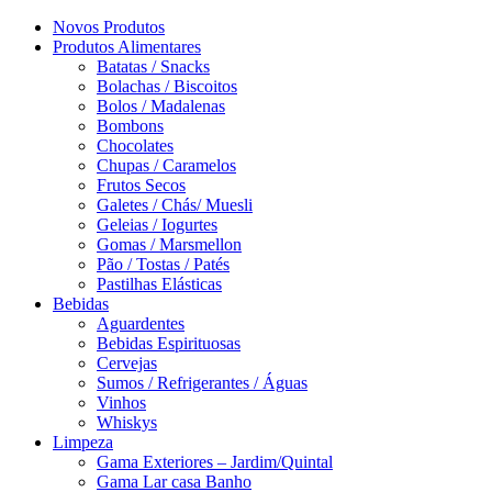
Novos Produtos
Produtos Alimentares
Batatas / Snacks
Bolachas / Biscoitos
Bolos / Madalenas
Bombons
Chocolates
Chupas / Caramelos
Frutos Secos
Galetes / Chás/ Muesli
Geleias / Iogurtes
Gomas / Marsmellon
Pão / Tostas / Patés
Pastilhas Elásticas
Bebidas
Aguardentes
Bebidas Espirituosas
Cervejas
Sumos / Refrigerantes / Águas
Vinhos
Whiskys
Limpeza
Gama Exteriores – Jardim/Quintal
Gama Lar casa Banho