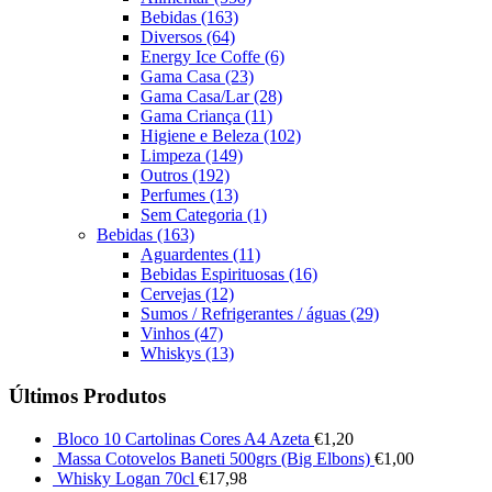
Bebidas
(163)
Diversos
(64)
Energy Ice Coffe
(6)
Gama Casa
(23)
Gama Casa/Lar
(28)
Gama Criança
(11)
Higiene e Beleza
(102)
Limpeza
(149)
Outros
(192)
Perfumes
(13)
Sem Categoria
(1)
Bebidas
(163)
Aguardentes
(11)
Bebidas Espirituosas
(16)
Cervejas
(12)
Sumos / Refrigerantes / águas
(29)
Vinhos
(47)
Whiskys
(13)
Últimos Produtos
Bloco 10 Cartolinas Cores A4 Azeta
€
1,20
Massa Cotovelos Baneti 500grs (Big Elbons)
€
1,00
Whisky Logan 70cl
€
17,98