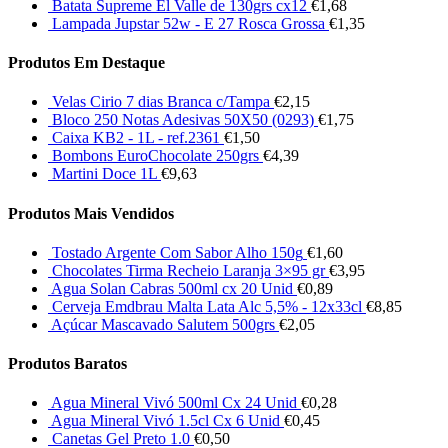
Batata Supreme El Valle de 130grs cx12
€
1,68
Lampada Jupstar 52w - E 27 Rosca Grossa
€
1,35
Produtos Em Destaque
Velas Cirio 7 dias Branca c/Tampa
€
2,15
Bloco 250 Notas Adesivas 50X50 (0293)
€
1,75
Caixa KB2 - 1L - ref.2361
€
1,50
Bombons EuroChocolate 250grs
€
4,39
Martini Doce 1L
€
9,63
Produtos Mais Vendidos
Tostado Argente Com Sabor Alho 150g
€
1,60
Chocolates Tirma Recheio Laranja 3×95 gr
€
3,95
Agua Solan Cabras 500ml cx 20 Unid
€
0,89
Cerveja Emdbrau Malta Lata Alc 5,5% - 12x33cl
€
8,85
Açúcar Mascavado Salutem 500grs
€
2,05
Produtos Baratos
Agua Mineral Vivó 500ml Cx 24 Unid
€
0,28
Agua Mineral Vivó 1.5cl Cx 6 Unid
€
0,45
Canetas Gel Preto 1.0
€
0,50