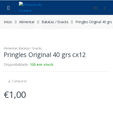
Saltar
Pular
para
para
navegação
o
conteúdo
Início
Alimentar
Batatas / Snacks
Pringles Original 40 grs
Alimentar
,
Batatas / Snacks
Pringles Original 40 grs cx12
Disponibilidade:
120 em stock
Comparar
€
1,00