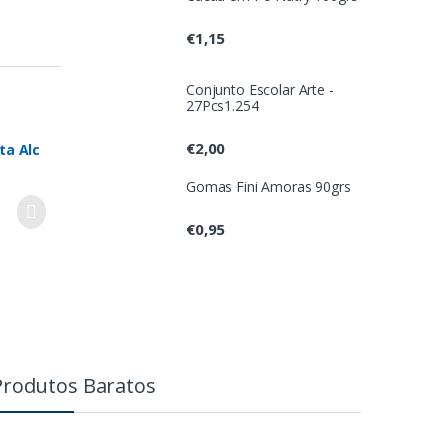
€
1,15
Conjunto Escolar Arte -
27Pcs1.254
€
2,00
ta Alc
Gomas Fini Amoras 90grs
€
0,95
Produtos Baratos