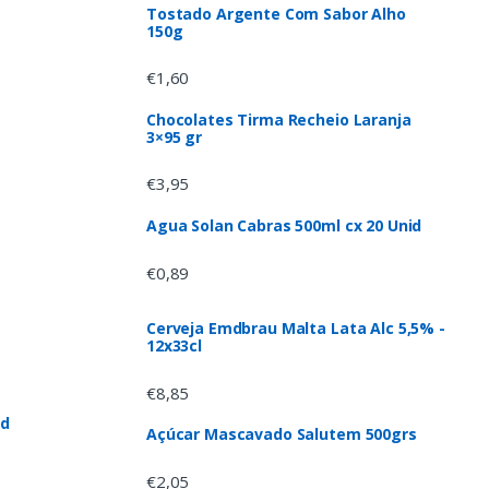
Tostado Argente Com Sabor Alho
150g
€
1,60
Chocolates Tirma Recheio Laranja
3×95 gr
€
3,95
Agua Solan Cabras 500ml cx 20 Unid
€
0,89
Cerveja Emdbrau Malta Lata Alc 5,5% -
12x33cl
€
8,85
id
Açúcar Mascavado Salutem 500grs
€
2,05