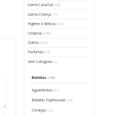
Gama Casa/Lar
(28)
Gama Criança
(11)
Higiene e Beleza
(102)
Limpeza
(149)
Outros
(192)
Perfumes
(13)
Sem Categoria
(1)
Bebidas
(163)
Aguardentes
(11)
Bebidas Espirituosas
(16)
Cervejas
(12)