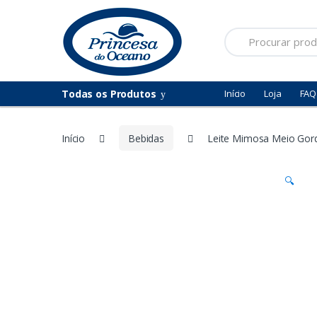
Saltar
Pular
para
para
Procurar
navegação
o
por:
conteúdo
Todas os Produtos
Início
Loja
FAQ
Início
Bebidas
Leite Mimosa Meio Gor
🔍