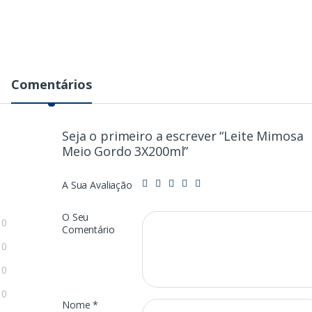
Comentários
Seja o primeiro a escrever “Leite Mimosa
Meio Gordo 3X200ml”
A Sua Avaliação
O Seu
0
Comentário
0
0
0
Nome
*