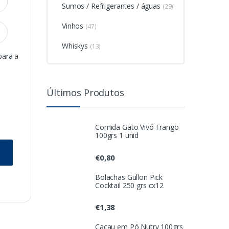
Sumos / Refrigerantes / águas
(29)
Vinhos
(47)
Whiskys
(13)
para a
Últimos Produtos
Comida Gato Vivó Frango
100grs 1 unid
€
0,80
Bolachas Gullon Pick
Cocktail 250 grs cx12
€
1,38
Cacau em Pó Nutry 100grs