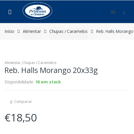
Saltar
Pular
para
para
navegação
o
conteúdo
Início
Alimentar
Chupas / Caramelos
Reb. Halls Morango
Alimentar
,
Chupas / Caramelos
Reb. Halls Morango 20x33g
Disponibilidade:
10 em stock
Comparar
€
18,50