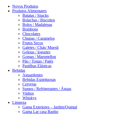
Novos Produtos
Produtos Alimentares
Batatas / Snacks
Bolachas / Biscoitos
Bolos / Madalenas
Bombons
Chocolates
Chupas / Caramelos
Frutos Secos
Galetes / Chás/ Muesli
Geleias / Iogurtes
Gomas / Marsmellon
Pão / Tostas / Patés
Pastilhas Elásticas
Bebidas
Aguardentes
Bebidas Espirituosas
Cervejas
Sumos / Refrigerantes / Águas
Vinhos
Whiskys
Limpeza
Gama Exteriores – Jardim/Quintal
Gama Lar casa Banho