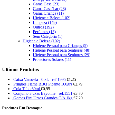
Gama Casa
(23)
Gama Casa/Lar
(28)
Gama Criança
(11)
Higiene e Beleza
(102)
Limpeza
(149)
Outros
(192)
Perfumes
(13)
Sem Categoria
(1)
Higiene e Beleza
(102)
Higiene Pessoal para Crianças
(5)
Higiene Pessoal para Senhoras
(48)
Higiene Pessoal para Senhores
(29)
Protectores Solares
(11)
Últimos Produtos
Caixa Varsóvia - 0,8L - ref.1995
€
1,25
Pringles Flame BBQ Picante 160grs
€
2,79
Cola Tubo 60ml
€
0,95
Conjunto 3 cxas Bayonne - ref.1551
€
3,70
Gomas Fini Ursos Grandes C/A 1kg
€
7,20
Produtos Em Destaque