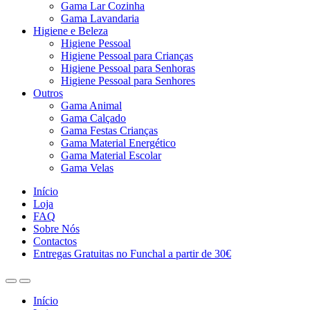
Gama Lar Cozinha
Gama Lavandaria
Higiene e Beleza
Higiene Pessoal
Higiene Pessoal para Crianças
Higiene Pessoal para Senhoras
Higiene Pessoal para Senhores
Outros
Gama Animal
Gama Calçado
Gama Festas Crianças
Gama Material Energético
Gama Material Escolar
Gama Velas
Início
Loja
FAQ
Sobre Nós
Contactos
Entregas Gratuitas no Funchal a partir de 30€
Início