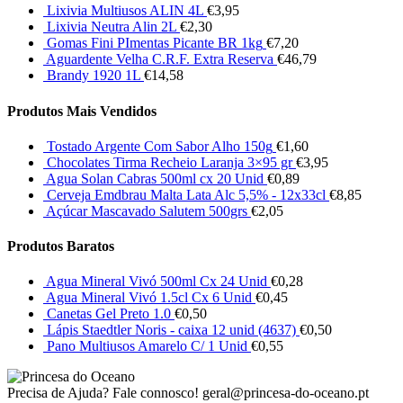
Lixivia Multiusos ALIN 4L
€
3,95
Lixivia Neutra Alin 2L
€
2,30
Gomas Fini PImentas Picante BR 1kg
€
7,20
Aguardente Velha C.R.F. Extra Reserva
€
46,79
Brandy 1920 1L
€
14,58
Produtos Mais Vendidos
Tostado Argente Com Sabor Alho 150g
€
1,60
Chocolates Tirma Recheio Laranja 3×95 gr
€
3,95
Agua Solan Cabras 500ml cx 20 Unid
€
0,89
Cerveja Emdbrau Malta Lata Alc 5,5% - 12x33cl
€
8,85
Açúcar Mascavado Salutem 500grs
€
2,05
Produtos Baratos
Agua Mineral Vivó 500ml Cx 24 Unid
€
0,28
Agua Mineral Vivó 1.5cl Cx 6 Unid
€
0,45
Canetas Gel Preto 1.0
€
0,50
Lápis Staedtler Noris - caixa 12 unid (4637)
€
0,50
Pano Multiusos Amarelo C/ 1 Unid
€
0,55
Precisa de Ajuda? Fale connosco!
geral@princesa-do-oceano.pt