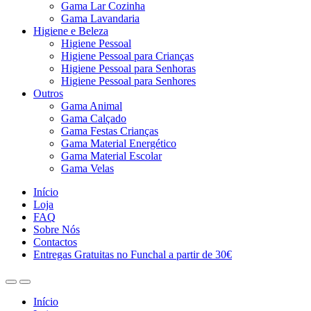
Gama Lar Cozinha
Gama Lavandaria
Higiene e Beleza
Higiene Pessoal
Higiene Pessoal para Crianças
Higiene Pessoal para Senhoras
Higiene Pessoal para Senhores
Outros
Gama Animal
Gama Calçado
Gama Festas Crianças
Gama Material Energético
Gama Material Escolar
Gama Velas
Início
Loja
FAQ
Sobre Nós
Contactos
Entregas Gratuitas no Funchal a partir de 30€
Início