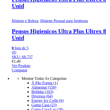
Unid
Higiene e Beleza
,
Higiene Pessoal para Senhoras
Pensos Higienicos Ultra Plus Ultrex 8
Unid
0
fora de 5
(0)
SKU: 68.737
€
1,40
Ver Produto
Comparar
Mostrar Todas As Categorias
Á Pão Forma
(1)
Alimentar
(559)
Bebidas
(163)
Diversos
(64)
Energy Ice Coffe
(6)
Gama Casa
(23)
Gama Casa/Lar
(28)