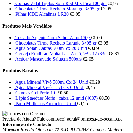
Gomas Vidal Tijolos Sour Red Mix Pica 100 grs
€
0,95
Chocolates Tirma Recheio Morango 3×95 gr
€
3,95
Pilhas KDE Alcalinas LR20
€
3,05
Produtos Mais Vendidos
Tostado Argente Com Sabor Alho 150g
€
1,60
Chocolates Tirma Recheio Laranja 3×95 gr
€
3,95
Agua Solan Cabras 500ml cx 20 Unid
€
0,89
Cerveja Emdbrau Malta Lata Alc 5,5% - 12x33cl
€
8,85
Açúcar Mascavado Salutem 500grs
€
2,05
Produtos Baratos
Agua Mineral Vivó 500ml Cx 24 Unid
€
0,28
Agua Mineral Vivó 1.5cl Cx 6 Unid
€
0,45
Canetas Gel Preto 1.0
€
0,50
Lápis Staedtler Noris - caixa 12 unid (4637)
€
0,50
Pano Multiusos Amarelo 1 Unid
€
0,55
Precisa de Ajuda? Fale connosco!
geral@princesa-do-oceano.pt
Informação de Contacto
Morada:
Rua da Olaria nr 72 R-D, 9125-043 Caniço - Madeira