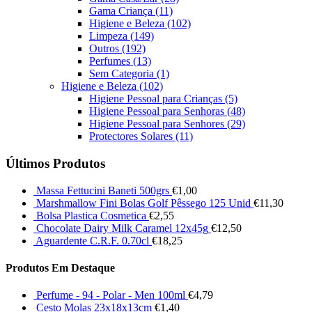
Gama Criança
(11)
Higiene e Beleza
(102)
Limpeza
(149)
Outros
(192)
Perfumes
(13)
Sem Categoria
(1)
Higiene e Beleza
(102)
Higiene Pessoal para Crianças
(5)
Higiene Pessoal para Senhoras
(48)
Higiene Pessoal para Senhores
(29)
Protectores Solares
(11)
Últimos Produtos
Massa Fettucini Baneti 500grs
€
1,00
Marshmallow Fini Bolas Golf Pêssego 125 Unid
€
11,30
Bolsa Plastica Cosmetica
€
2,55
Chocolate Dairy Milk Caramel 12x45g
€
12,50
Aguardente C.R.F. 0.70cl
€
18,25
Produtos Em Destaque
Perfume - 94 - Polar - Men 100ml
€
4,79
Cesto Molas 23x18x13cm
€
1,40