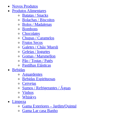
Novos Produtos
Produtos Alimentares
Batatas / Snacks
Bolachas / Biscoitos
Bolos / Madalenas
Bombons
Chocolates
Chupas / Caramelos
Frutos Secos
Galetes / Chás/ Muesli
Geleias / Iogurtes
Gomas / Marsmellon
Pão / Tostas / Patés
Pastilhas Elásticas
Bebidas
Aguardentes
Bebidas Espirituosas
Cervejas
Sumos / Refrigerantes / Águas
Vinhos
Whiskys
Limpeza
Gama Exteriores – Jardim/Quintal
Gama Lar casa Banho