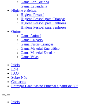
Gama Lar Cozinha
Gama Lavandaria
Higiene e Beleza
Higiene Pessoal
Higiene Pessoal para Crianças
Higiene Pessoal para Senhoras
Higiene Pessoal para Senhores
Outros
Gama Animal
Gama Calçado
Gama Festas Crianças
Gama Material Energético
Gama Material Escolar
Gama Velas
Início
Loja
FAQ
Sobre Nós
Contactos
Entregas Gratuitas no Funchal a partir de 30€
Início