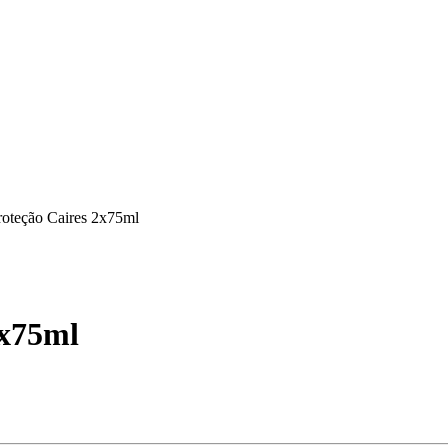
roteção Caires 2x75ml
2x75ml