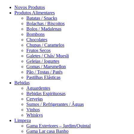
Novos Produtos
Produtos Alimentares
Batatas / Snacks
Bolachas / Biscoitos
Bolos / Madalenas
Bombons
Chocolates
Chupas / Caramelos
Frutos Secos
Galetes / Chás/ Muesli
Geleias / Iogurtes
Gomas / Marsmellon
Pão / Tostas / Patés
Pastilhas Elásticas
Bebidas
Aguardentes
Bebidas Espirituosas
Cervejas
Sumos / Refrigerantes / Águas
Vinhos
Whiskys
Limpeza
Gama Exteriores – Jardim/Quintal
Gama Lar casa Banho