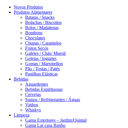
Novos Produtos
Produtos Alimentares
Batatas / Snacks
Bolachas / Biscoitos
Bolos / Madalenas
Bombons
Chocolates
Chupas / Caramelos
Frutos Secos
Galetes / Chás/ Muesli
Geleias / Iogurtes
Gomas / Marsmellon
Pão / Tostas / Patés
Pastilhas Elásticas
Bebidas
Aguardentes
Bebidas Espirituosas
Cervejas
Sumos / Refrigerantes / Águas
Vinhos
Whiskys
Limpeza
Gama Exteriores – Jardim/Quintal
Gama Lar casa Banho