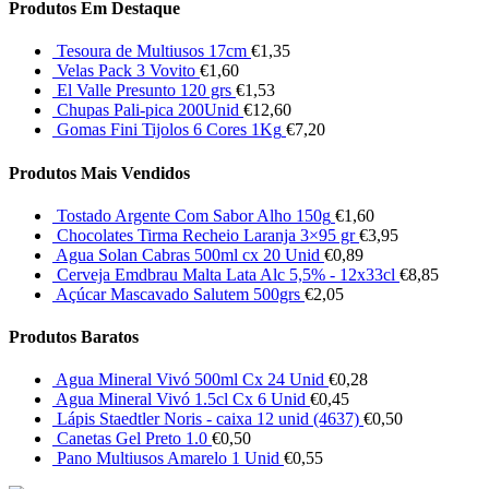
Produtos Em Destaque
Tesoura de Multiusos 17cm
€
1,35
Velas Pack 3 Vovito
€
1,60
El Valle Presunto 120 grs
€
1,53
Chupas Pali-pica 200Unid
€
12,60
Gomas Fini Tijolos 6 Cores 1Kg
€
7,20
Produtos Mais Vendidos
Tostado Argente Com Sabor Alho 150g
€
1,60
Chocolates Tirma Recheio Laranja 3×95 gr
€
3,95
Agua Solan Cabras 500ml cx 20 Unid
€
0,89
Cerveja Emdbrau Malta Lata Alc 5,5% - 12x33cl
€
8,85
Açúcar Mascavado Salutem 500grs
€
2,05
Produtos Baratos
Agua Mineral Vivó 500ml Cx 24 Unid
€
0,28
Agua Mineral Vivó 1.5cl Cx 6 Unid
€
0,45
Lápis Staedtler Noris - caixa 12 unid (4637)
€
0,50
Canetas Gel Preto 1.0
€
0,50
Pano Multiusos Amarelo 1 Unid
€
0,55