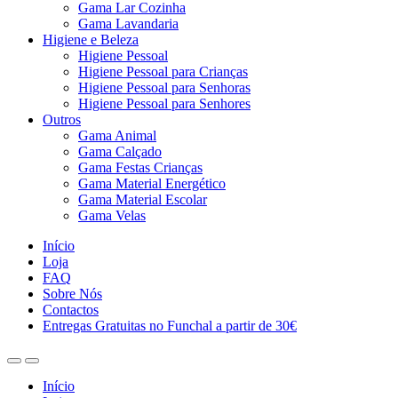
Gama Lar Cozinha
Gama Lavandaria
Higiene e Beleza
Higiene Pessoal
Higiene Pessoal para Crianças
Higiene Pessoal para Senhoras
Higiene Pessoal para Senhores
Outros
Gama Animal
Gama Calçado
Gama Festas Crianças
Gama Material Energético
Gama Material Escolar
Gama Velas
Início
Loja
FAQ
Sobre Nós
Contactos
Entregas Gratuitas no Funchal a partir de 30€
Início