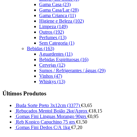
Gama Casa
(23)
Gama Casa/Lar
(28)
Gama Criança
(11)
Higiene e Beleza
(102)
Limpeza
(149)
Outros
(192)
Perfumes
(13)
Sem Categoria
(1)
Bebidas
(163)
Aguardentes
(11)
Bebidas Espirituosas
(16)
Cervejas
(12)
Sumos / Refrigerantes / águas
(29)
Vinhos
(47)
Whiskys
(13)
Últimos Produtos
Buda Sorte Preto 3x12cm (3377)
€
3,65
Rebuçados Mentol Boião 2kg/Aprox
€
18,15
Gomas Fini Linguas Morango 90grs
€
0,95
Reb Kopico Capuchino 75 grs
€
1,50
Gomas Fini Dedos C/A 1kg
€
7,20