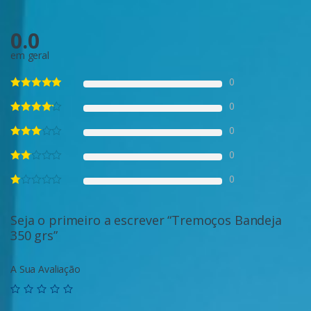
0.0
em geral
0
0
0
0
0
Seja o primeiro a escrever “Tremoços Bandeja
350 grs”
A Sua Avaliação