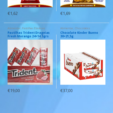
€
1,62
€
1,69
Alimentar
,
Pastilhas Elásticas
Alimentar
,
Chocolates
Pastilhas Trident Drageias
Chocolate Kinder Bueno
Fresh Morango 24×14.5grs
30×21,5g
€
19,00
€
37,00