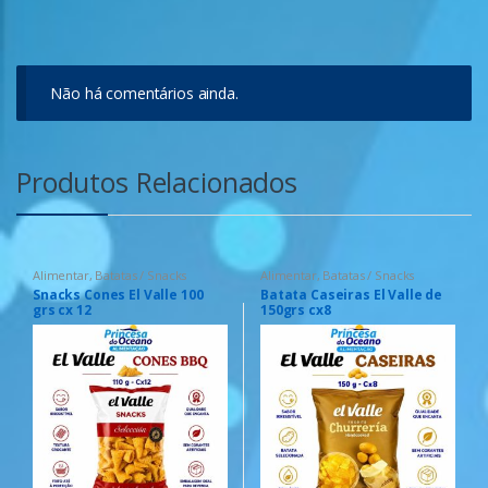
Não há comentários ainda.
Produtos Relacionados
Alimentar
,
Batatas / Snacks
Alimentar
,
Batatas / Snacks
Snacks Cones El Valle 100
Batata Caseiras El Valle de
grs cx 12
150grs cx8