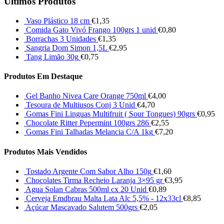
Últimos Produtos
Vaso Plástico 18 cm
€
1,35
Comida Gato Vivó Frango 100grs 1 unid
€
0,80
Borrachas 3 Unidades
€
1,35
Sangria Dom Simon 1,5L
€
2,95
Tang Limão 30g
€
0,75
Produtos Em Destaque
Gel Banho Nivea Care Orange 750ml
€
4,00
Tesoura de Multiusos Conj 3 Unid
€
4,70
Gomas Fini Linguas Multifruit ( Sour Tongues) 90grs
€
0,95
Chocolate Ritter Pepermint 100grs 286
€
2,55
Gomas Fini Talhadas Melancia C/A 1kg
€
7,20
Produtos Mais Vendidos
Tostado Argente Com Sabor Alho 150g
€
1,60
Chocolates Tirma Recheio Laranja 3×95 gr
€
3,95
Agua Solan Cabras 500ml cx 20 Unid
€
0,89
Cerveja Emdbrau Malta Lata Alc 5,5% - 12x33cl
€
8,85
Açúcar Mascavado Salutem 500grs
€
2,05