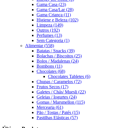
Gama Casa
(23)
Gama Casa/Lar
(28)
Gama Criança
(11)
Higiene e Beleza
(102)
Limpeza
(149)
Outros
(192)
Perfumes
(13)
Sem Categoria
(1)
Alimentar
(558)
Batatas / Snacks
(39)
Bolachas / Biscoitos
(25)
Bolos / Madalenas
(24)
Bombons
(11)
Chocolates
(68)
Chocolates Tabletes
(6)
Chupas / Caramelos
(72)
Frutos Secos
(17)
Galetes / Chás/ Muesli
(22)
Geleias / Iogurtes
(24)
Gomas / Marsmellon
(115)
Mercearia
(61)
Pão / Tostas / Patés
(15)
Pastilhas Elásticas
(57)