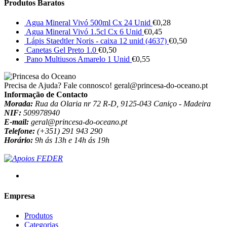
Produtos Baratos
Agua Mineral Vivó 500ml Cx 24 Unid
€
0,28
Agua Mineral Vivó 1.5cl Cx 6 Unid
€
0,45
Lápis Staedtler Noris - caixa 12 unid (4637)
€
0,50
Canetas Gel Preto 1.0
€
0,50
Pano Multiusos Amarelo 1 Unid
€
0,55
Precisa de Ajuda? Fale connosco!
geral@princesa-do-oceano.pt
Informação de Contacto
Morada:
Rua da Olaria nr 72 R-D, 9125-043 Caniço - Madeira
NIF:
509978940
E-mail:
geral@princesa-do-oceano.pt
Telefone:
(+351) 291 943 290
Horário:
9h ás 13h e 14h ás 19h
Empresa
Produtos
Categorias