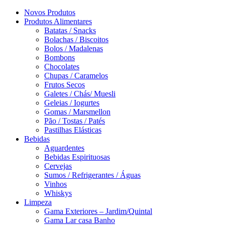
Novos Produtos
Produtos Alimentares
Batatas / Snacks
Bolachas / Biscoitos
Bolos / Madalenas
Bombons
Chocolates
Chupas / Caramelos
Frutos Secos
Galetes / Chás/ Muesli
Geleias / Iogurtes
Gomas / Marsmellon
Pão / Tostas / Patés
Pastilhas Elásticas
Bebidas
Aguardentes
Bebidas Espirituosas
Cervejas
Sumos / Refrigerantes / Águas
Vinhos
Whiskys
Limpeza
Gama Exteriores – Jardim/Quintal
Gama Lar casa Banho