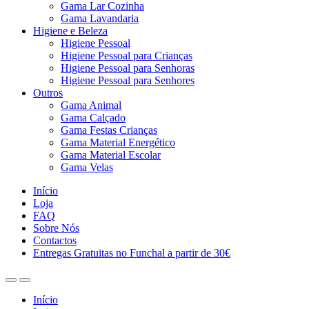
Gama Lar Cozinha
Gama Lavandaria
Higiene e Beleza
Higiene Pessoal
Higiene Pessoal para Crianças
Higiene Pessoal para Senhoras
Higiene Pessoal para Senhores
Outros
Gama Animal
Gama Calçado
Gama Festas Crianças
Gama Material Energético
Gama Material Escolar
Gama Velas
Início
Loja
FAQ
Sobre Nós
Contactos
Entregas Gratuitas no Funchal a partir de 30€
Início