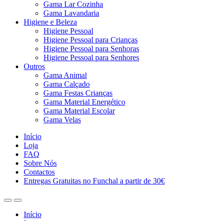
Gama Lar Cozinha
Gama Lavandaria
Higiene e Beleza
Higiene Pessoal
Higiene Pessoal para Crianças
Higiene Pessoal para Senhoras
Higiene Pessoal para Senhores
Outros
Gama Animal
Gama Calçado
Gama Festas Crianças
Gama Material Energético
Gama Material Escolar
Gama Velas
Início
Loja
FAQ
Sobre Nós
Contactos
Entregas Gratuitas no Funchal a partir de 30€
Início