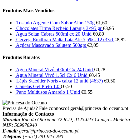
Produtos Mais Vendidos
Tostado Argente Com Sabor Alho 150g
€
1,60
Chocolates Tirma Recheio Laranja 3×95 gr
€
3,95
Agua Solan Cabras 500ml cx 20 Unid
€
0,89
Cerveja Emdbrau Malta Lata Alc 5,5% - 12x33cl
€
8,85
Açúcar Mascavado Salutem 500grs
€
2,05
Produtos Baratos
Agua Mineral Vivó 500ml Cx 24 Unid
€
0,28
Agua Mineral Vivó 1.5cl Cx 6 Unid
€
0,45
Lápis Staedtler Noris - caixa 12 unid (4637)
€
0,50
Canetas Gel Preto 1.0
€
0,50
Pano Multiusos Amarelo 1 Unid
€
0,55
Precisa de Ajuda? Fale connosco!
geral@princesa-do-oceano.pt
Informação de Contacto
Morada:
Rua da Olaria nr 72 R-D, 9125-043 Caniço - Madeira
NIF:
509978940
E-mail:
geral@princesa-do-oceano.pt
Telefone:
(+351) 291 943 290