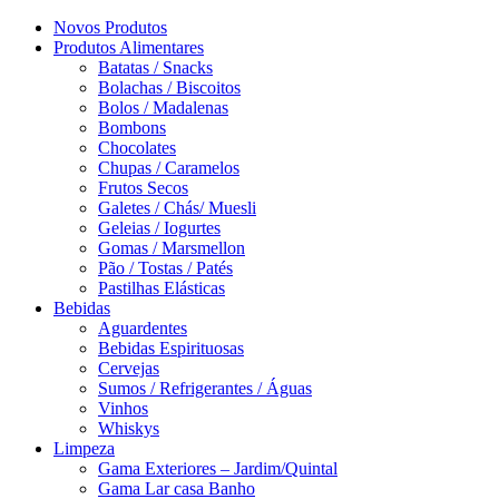
Novos Produtos
Produtos Alimentares
Batatas / Snacks
Bolachas / Biscoitos
Bolos / Madalenas
Bombons
Chocolates
Chupas / Caramelos
Frutos Secos
Galetes / Chás/ Muesli
Geleias / Iogurtes
Gomas / Marsmellon
Pão / Tostas / Patés
Pastilhas Elásticas
Bebidas
Aguardentes
Bebidas Espirituosas
Cervejas
Sumos / Refrigerantes / Águas
Vinhos
Whiskys
Limpeza
Gama Exteriores – Jardim/Quintal
Gama Lar casa Banho