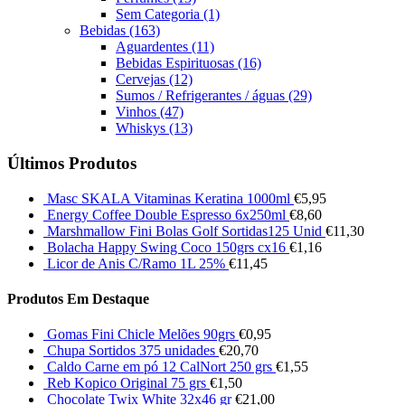
Sem Categoria
(1)
Bebidas
(163)
Aguardentes
(11)
Bebidas Espirituosas
(16)
Cervejas
(12)
Sumos / Refrigerantes / águas
(29)
Vinhos
(47)
Whiskys
(13)
Últimos Produtos
Masc SKALA Vitaminas Keratina 1000ml
€
5,95
Energy Coffee Double Espresso 6x250ml
€
8,60
Marshmallow Fini Bolas Golf Sortidas125 Unid
€
11,30
Bolacha Happy Swing Coco 150grs cx16
€
1,16
Licor de Anis C/Ramo 1L 25%
€
11,45
Produtos Em Destaque
Gomas Fini Chicle Melões 90grs
€
0,95
Chupa Sortidos 375 unidades
€
20,70
Caldo Carne em pó 12 CalNort 250 grs
€
1,55
Reb Kopico Original 75 grs
€
1,50
Chocolate Twix White 32x46 gr
€
21,00