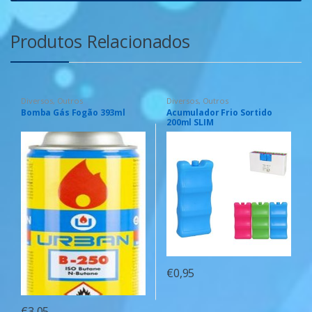
Produtos Relacionados
Diversos
,
Outros
Diversos
,
Outros
Bomba Gás Fogão 393ml
Acumulador Frio Sortido
200ml SLIM
€
0,95
€
3,05