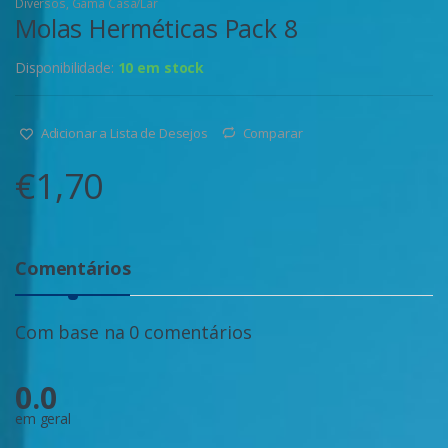
Diversos
,
Gama Casa/Lar
Molas Herméticas Pack 8
Disponibilidade:
10 em stock
Adicionar a Lista de Desejos
Comparar
€
1,70
Comentários
Com base na 0 comentários
0.0
em geral