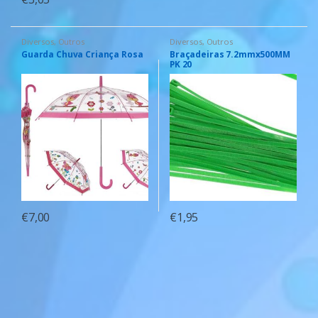
Diversos
,
Outros
Diversos
,
Outros
Guarda Chuva Criança Rosa
Braçadeiras 7.2mmx500MM
PK 20
€
7,00
€
1,95