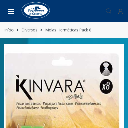
Saltar
Pular
para
para
navegação
o
conteúdo
Início
Diversos
Molas Herméticas Pack 8