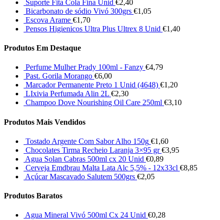
Suporte Fita Cola Fina Unid
€
2,40
Bicarbonato de sódio Vivó 300grs
€
1,05
Escova Arame
€
1,70
Pensos Higienicos Ultra Plus Ultrex 8 Unid
€
1,40
Produtos Em Destaque
Perfume Mulher Prady 100ml - Fanzy
€
4,79
Past. Gorila Morango
€
6,00
Marcador Permanente Preto 1 Unid (4648)
€
1,20
LIxivia Perfumada Alin 2L
€
2,30
Champoo Dove Nourishing Oil Care 250ml
€
3,10
Produtos Mais Vendidos
Tostado Argente Com Sabor Alho 150g
€
1,60
Chocolates Tirma Recheio Laranja 3×95 gr
€
3,95
Agua Solan Cabras 500ml cx 20 Unid
€
0,89
Cerveja Emdbrau Malta Lata Alc 5,5% - 12x33cl
€
8,85
Açúcar Mascavado Salutem 500grs
€
2,05
Produtos Baratos
Agua Mineral Vivó 500ml Cx 24 Unid
€
0,28