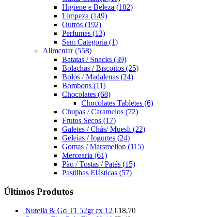
Higiene e Beleza
(102)
Limpeza
(149)
Outros
(192)
Perfumes
(13)
Sem Categoria
(1)
Alimentar
(558)
Batatas / Snacks
(39)
Bolachas / Biscoitos
(25)
Bolos / Madalenas
(24)
Bombons
(11)
Chocolates
(68)
Chocolates Tabletes
(6)
Chupas / Caramelos
(72)
Frutos Secos
(17)
Galetes / Chás/ Muesli
(22)
Geleias / Iogurtes
(24)
Gomas / Marsmellon
(115)
Mercearia
(61)
Pão / Tostas / Patés
(15)
Pastilhas Elásticas
(57)
Últimos Produtos
Nutella & Go T1 52gr cx 12
€
18,70