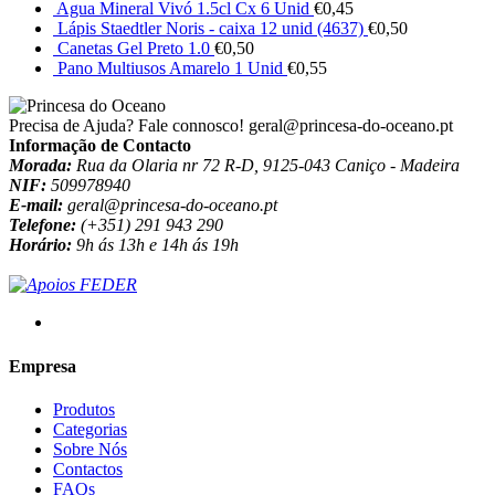
Agua Mineral Vivó 1.5cl Cx 6 Unid
€
0,45
Lápis Staedtler Noris - caixa 12 unid (4637)
€
0,50
Canetas Gel Preto 1.0
€
0,50
Pano Multiusos Amarelo 1 Unid
€
0,55
Precisa de Ajuda? Fale connosco!
geral@princesa-do-oceano.pt
Informação de Contacto
Morada:
Rua da Olaria nr 72 R-D, 9125-043 Caniço - Madeira
NIF:
509978940
E-mail:
geral@princesa-do-oceano.pt
Telefone:
(+351) 291 943 290
Horário:
9h ás 13h e 14h ás 19h
Empresa
Produtos
Categorias
Sobre Nós
Contactos
FAQs