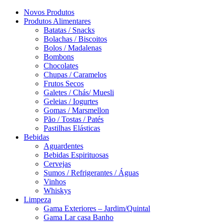
Novos Produtos
Produtos Alimentares
Batatas / Snacks
Bolachas / Biscoitos
Bolos / Madalenas
Bombons
Chocolates
Chupas / Caramelos
Frutos Secos
Galetes / Chás/ Muesli
Geleias / Iogurtes
Gomas / Marsmellon
Pão / Tostas / Patés
Pastilhas Elásticas
Bebidas
Aguardentes
Bebidas Espirituosas
Cervejas
Sumos / Refrigerantes / Águas
Vinhos
Whiskys
Limpeza
Gama Exteriores – Jardim/Quintal
Gama Lar casa Banho