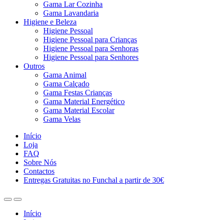
Gama Lar Cozinha
Gama Lavandaria
Higiene e Beleza
Higiene Pessoal
Higiene Pessoal para Crianças
Higiene Pessoal para Senhoras
Higiene Pessoal para Senhores
Outros
Gama Animal
Gama Calçado
Gama Festas Crianças
Gama Material Energético
Gama Material Escolar
Gama Velas
Início
Loja
FAQ
Sobre Nós
Contactos
Entregas Gratuitas no Funchal a partir de 30€
Início