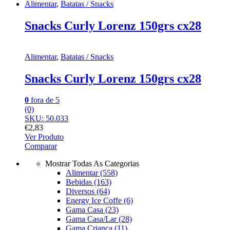
Alimentar
,
Batatas / Snacks
Snacks Curly Lorenz 150grs cx28
Alimentar
,
Batatas / Snacks
Snacks Curly Lorenz 150grs cx28
0
fora de 5
(0)
SKU: 50.033
€
2,83
Ver Produto
Comparar
Mostrar Todas As Categorias
Alimentar
(558)
Bebidas
(163)
Diversos
(64)
Energy Ice Coffe
(6)
Gama Casa
(23)
Gama Casa/Lar
(28)
Gama Criança
(11)