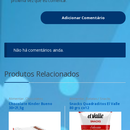
próxima vez que eu comentar.
Não há comentários ainda.
Produtos Relacionados
Alimentar
,
Chocolates
Alimentar
,
Batatas / Snacks
Chocolate Kinder Bueno
Snacks Quadraditos El Valle
30×21,5g
80 grs cx12