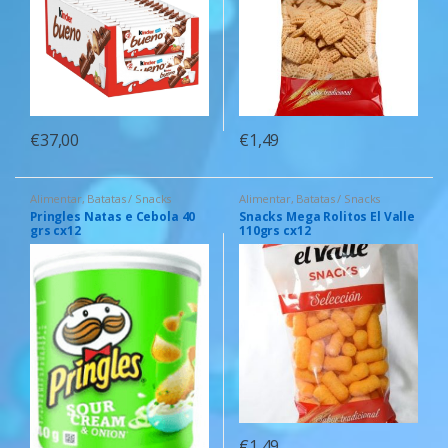
€
37,00
€
1,49
Alimentar
,
Batatas / Snacks
Alimentar
,
Batatas / Snacks
Pringles Natas e Cebola 40
Snacks Mega Rolitos El Valle
grs cx12
110grs cx12
€
1,49