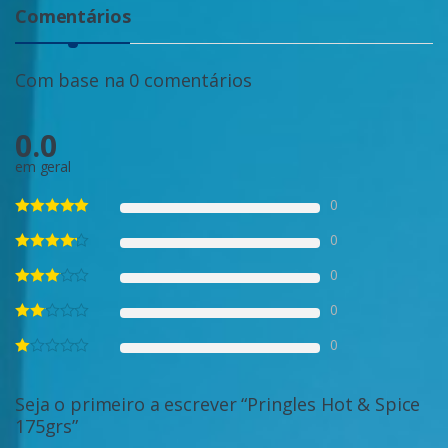
Comentários
Com base na 0 comentários
0.0
em geral
0
0
0
0
0
Seja o primeiro a escrever “Pringles Hot & Spice
175grs”