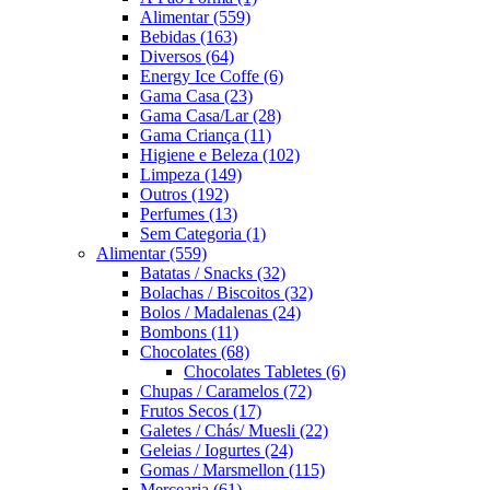
Alimentar
(559)
Bebidas
(163)
Diversos
(64)
Energy Ice Coffe
(6)
Gama Casa
(23)
Gama Casa/Lar
(28)
Gama Criança
(11)
Higiene e Beleza
(102)
Limpeza
(149)
Outros
(192)
Perfumes
(13)
Sem Categoria
(1)
Alimentar
(559)
Batatas / Snacks
(32)
Bolachas / Biscoitos
(32)
Bolos / Madalenas
(24)
Bombons
(11)
Chocolates
(68)
Chocolates Tabletes
(6)
Chupas / Caramelos
(72)
Frutos Secos
(17)
Galetes / Chás/ Muesli
(22)
Geleias / Iogurtes
(24)
Gomas / Marsmellon
(115)
Mercearia
(61)