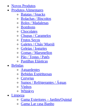
Novos Produtos
Produtos Alimentares
Batatas / Snacks
Bolachas / Biscoitos
Bolos / Madalenas
Bombons
Chocolates
Chupas / Caramelos
Frutos Secos
Galetes / Chás/ Muesli
Geleias / Iogurtes
Gomas / Marsmellon
Pão / Tostas / Patés
Pastilhas Elásticas
Bebidas
Aguardentes
Bebidas Espirituosas
Cervejas
Sumos / Refrigerantes / Águas
Vinhos
Whiskys
Limpeza
Gama Exteriores – Jardim/Quintal
Gama Lar casa Banho