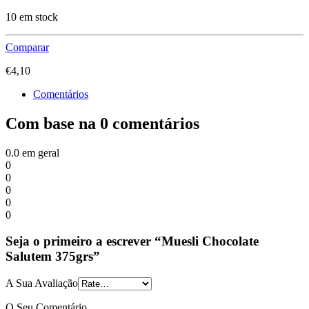
10 em stock
Comparar
€
4,10
Comentários
Com base na 0 comentários
0.0
em geral
0
0
0
0
0
Seja o primeiro a escrever “Muesli Chocolate
Salutem 375grs”
A Sua Avaliação
O Seu Comentário