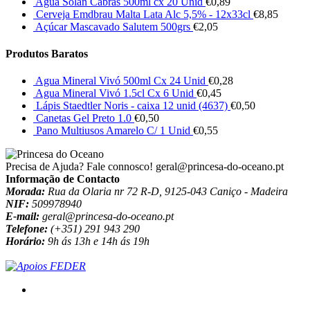
Agua Solan Cabras 500ml cx 20 Unid
€
0,89
Cerveja Emdbrau Malta Lata Alc 5,5% - 12x33cl
€
8,85
Açúcar Mascavado Salutem 500grs
€
2,05
Produtos Baratos
Agua Mineral Vivó 500ml Cx 24 Unid
€
0,28
Agua Mineral Vivó 1.5cl Cx 6 Unid
€
0,45
Lápis Staedtler Noris - caixa 12 unid (4637)
€
0,50
Canetas Gel Preto 1.0
€
0,50
Pano Multiusos Amarelo C/ 1 Unid
€
0,55
Precisa de Ajuda? Fale connosco!
geral@princesa-do-oceano.pt
Informação de Contacto
Morada:
Rua da Olaria nr 72 R-D, 9125-043 Caniço - Madeira
NIF:
509978940
E-mail:
geral@princesa-do-oceano.pt
Telefone:
(+351) 291 943 290
Horário:
9h ás 13h e 14h ás 19h