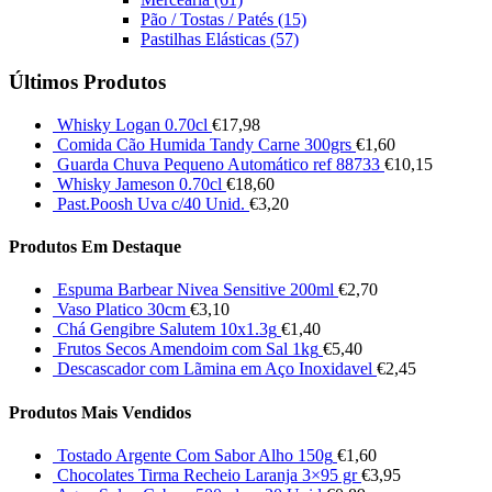
Pão / Tostas / Patés
(15)
Pastilhas Elásticas
(57)
Últimos Produtos
Whisky Logan 0.70cl
€
17,98
Comida Cão Humida Tandy Carne 300grs
€
1,60
Guarda Chuva Pequeno Automático ref 88733
€
10,15
Whisky Jameson 0.70cl
€
18,60
Past.Poosh Uva c/40 Unid.
€
3,20
Produtos Em Destaque
Espuma Barbear Nivea Sensitive 200ml
€
2,70
Vaso Platico 30cm
€
3,10
Chá Gengibre Salutem 10x1.3g
€
1,40
Frutos Secos Amendoim com Sal 1kg
€
5,40
Descascador com Lãmina em Aço Inoxidavel
€
2,45
Produtos Mais Vendidos
Tostado Argente Com Sabor Alho 150g
€
1,60
Chocolates Tirma Recheio Laranja 3×95 gr
€
3,95