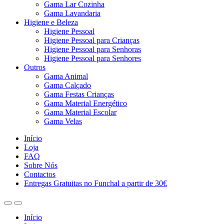
Gama Lar Cozinha
Gama Lavandaria
Higiene e Beleza
Higiene Pessoal
Higiene Pessoal para Crianças
Higiene Pessoal para Senhoras
Higiene Pessoal para Senhores
Outros
Gama Animal
Gama Calçado
Gama Festas Crianças
Gama Material Energético
Gama Material Escolar
Gama Velas
Início
Loja
FAQ
Sobre Nós
Contactos
Entregas Gratuitas no Funchal a partir de 30€
Início