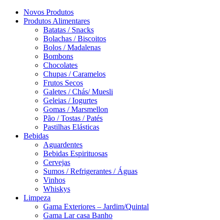
Novos Produtos
Produtos Alimentares
Batatas / Snacks
Bolachas / Biscoitos
Bolos / Madalenas
Bombons
Chocolates
Chupas / Caramelos
Frutos Secos
Galetes / Chás/ Muesli
Geleias / Iogurtes
Gomas / Marsmellon
Pão / Tostas / Patés
Pastilhas Elásticas
Bebidas
Aguardentes
Bebidas Espirituosas
Cervejas
Sumos / Refrigerantes / Águas
Vinhos
Whiskys
Limpeza
Gama Exteriores – Jardim/Quintal
Gama Lar casa Banho