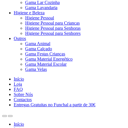
Gama Lar Cozinha
Gama Lavandaria
Higiene e Beleza
Higiene Pessoal
Higiene Pessoal para Crianças
Higiene Pessoal para Senhoras
Higiene Pessoal para Senhores
Outros
Gama Animal
Gama Calçado
Gama Festas Crianças
Gama Material Energético
Gama Material Escolar
Gama Velas
Início
Loja
FAQ
Sobre Nós
Contactos
Entregas Gratuitas no Funchal a partir de 30€
Início