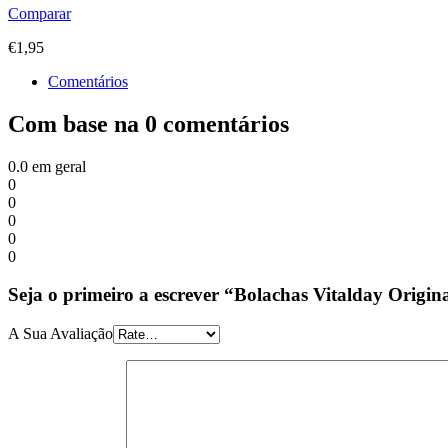
Comparar
€
1,95
Comentários
Com base na 0 comentários
0.0
em geral
0
0
0
0
0
Seja o primeiro a escrever “Bolachas Vitalday Origi
A Sua Avaliação