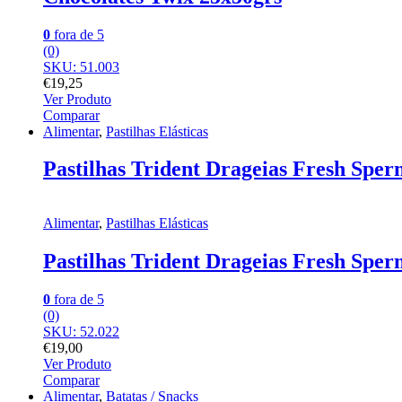
0
fora de 5
(0)
SKU: 51.003
€
19,25
Ver Produto
Comparar
Alimentar
,
Pastilhas Elásticas
Pastilhas Trident Drageias Fresh Sper
Alimentar
,
Pastilhas Elásticas
Pastilhas Trident Drageias Fresh Sper
0
fora de 5
(0)
SKU: 52.022
€
19,00
Ver Produto
Comparar
Alimentar
,
Batatas / Snacks