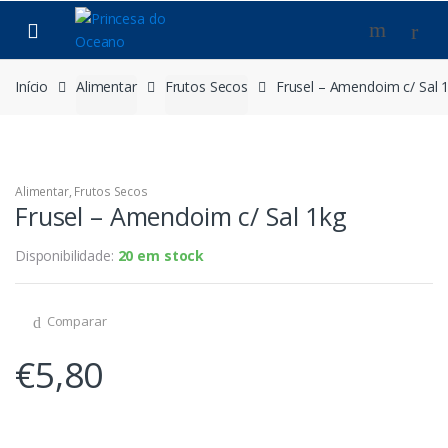
Saltar
Pular
para
para
navegação
o
conteúdo
Início
Alimentar
Frutos Secos
Frusel – Amendoim c/ Sal 
Alimentar
,
Frutos Secos
Frusel – Amendoim c/ Sal 1kg
Disponibilidade:
20 em stock
Comparar
€
5,80