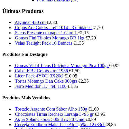
Últimos Produtos
Alguidar 430 cm
€
2,30
Copos Arc Colors - ref. 1014 - 3 unidades
€
1,70
Sacos Presente em papel 1 Garraf.
€
1,15
Gomas Fini Tijjolos Morango BR 1kg
€
7,20
Velas Tealight Pack 10 Brancas
€
1,35
Produtos Em Destaque
Gomas Vidal Tacos Dulcipica Morango Pica 100gr
€
0,95
Caixa KB2 Colors - ref.1956
€
1,50
Licor Pack 4YOU 3X20cl
€
10,95
Tortas Morango Dan Cake 300grs
€
2,35
Jarro Medidor 1L - ref. 1100
€
1,35
Produtos Mais Vendidos
Tostado Argente Com Sabor Alho 150g
€
1,60
Chocolates Tirma Recheio Laranja 3×95 gr
€
3,95
Agua Solan Cabras 500ml cx 20 Unid
€
0,89
Cerveja Emdbrau Malta Lata Alc 5,5% - 12x33cl
€
8,85