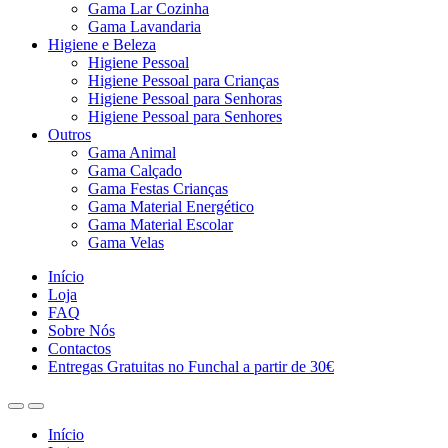
Gama Lar Cozinha
Gama Lavandaria
Higiene e Beleza
Higiene Pessoal
Higiene Pessoal para Crianças
Higiene Pessoal para Senhoras
Higiene Pessoal para Senhores
Outros
Gama Animal
Gama Calçado
Gama Festas Crianças
Gama Material Energético
Gama Material Escolar
Gama Velas
Início
Loja
FAQ
Sobre Nós
Contactos
Entregas Gratuitas no Funchal a partir de 30€
Início