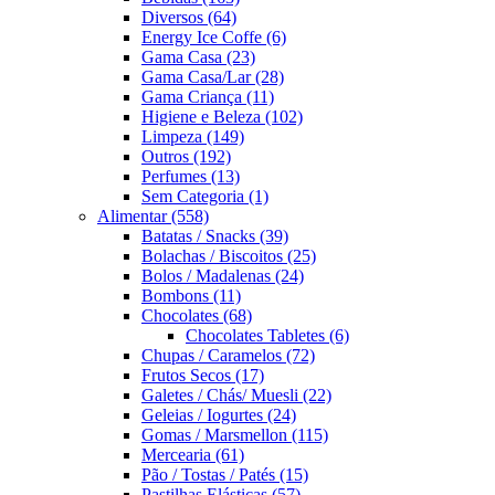
Diversos
(64)
Energy Ice Coffe
(6)
Gama Casa
(23)
Gama Casa/Lar
(28)
Gama Criança
(11)
Higiene e Beleza
(102)
Limpeza
(149)
Outros
(192)
Perfumes
(13)
Sem Categoria
(1)
Alimentar
(558)
Batatas / Snacks
(39)
Bolachas / Biscoitos
(25)
Bolos / Madalenas
(24)
Bombons
(11)
Chocolates
(68)
Chocolates Tabletes
(6)
Chupas / Caramelos
(72)
Frutos Secos
(17)
Galetes / Chás/ Muesli
(22)
Geleias / Iogurtes
(24)
Gomas / Marsmellon
(115)
Mercearia
(61)
Pão / Tostas / Patés
(15)
Pastilhas Elásticas
(57)