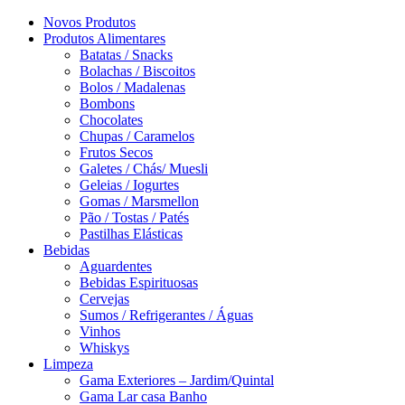
Novos Produtos
Produtos Alimentares
Batatas / Snacks
Bolachas / Biscoitos
Bolos / Madalenas
Bombons
Chocolates
Chupas / Caramelos
Frutos Secos
Galetes / Chás/ Muesli
Geleias / Iogurtes
Gomas / Marsmellon
Pão / Tostas / Patés
Pastilhas Elásticas
Bebidas
Aguardentes
Bebidas Espirituosas
Cervejas
Sumos / Refrigerantes / Águas
Vinhos
Whiskys
Limpeza
Gama Exteriores – Jardim/Quintal
Gama Lar casa Banho