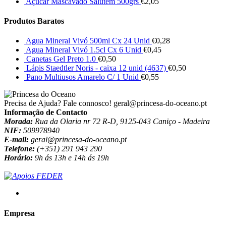
Açúcar Mascavado Salutem 500grs
€
2,05
Produtos Baratos
Agua Mineral Vivó 500ml Cx 24 Unid
€
0,28
Agua Mineral Vivó 1.5cl Cx 6 Unid
€
0,45
Canetas Gel Preto 1.0
€
0,50
Lápis Staedtler Noris - caixa 12 unid (4637)
€
0,50
Pano Multiusos Amarelo C/ 1 Unid
€
0,55
Precisa de Ajuda? Fale connosco!
geral@princesa-do-oceano.pt
Informação de Contacto
Morada:
Rua da Olaria nr 72 R-D, 9125-043 Caniço - Madeira
NIF:
509978940
E-mail:
geral@princesa-do-oceano.pt
Telefone:
(+351) 291 943 290
Horário:
9h ás 13h e 14h ás 19h
Empresa