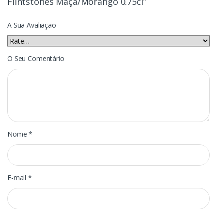
Flintstones Maça/Morango 0.75cl”
A Sua Avaliação
O Seu Comentário
Nome
*
E-mail
*