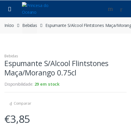
Saltar
Pular
para
para
navegação
o
conteúdo
Início
Bebidas
Espumante S/Alcool Flintstones Maça/Morang
Bebidas
Espumante S/Alcool Flintstones
Maça/Morango 0.75cl
Disponibilidade:
29 em stock
Comparar
€
3,85