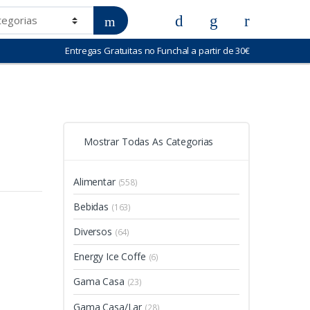
Entregas Gratuitas no Funchal a partir de 30€
Mostrar Todas As Categorias
Alimentar
(558)
Bebidas
(163)
Diversos
(64)
Energy Ice Coffe
(6)
Gama Casa
(23)
Gama Casa/Lar
(28)