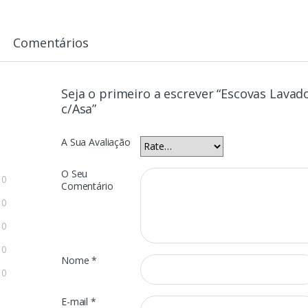
Comentários
Seja o primeiro a escrever “Escovas Lavad
c/Asa”
A Sua Avaliação
O Seu
0
Comentário
0
0
0
Nome
*
0
E-mail
*