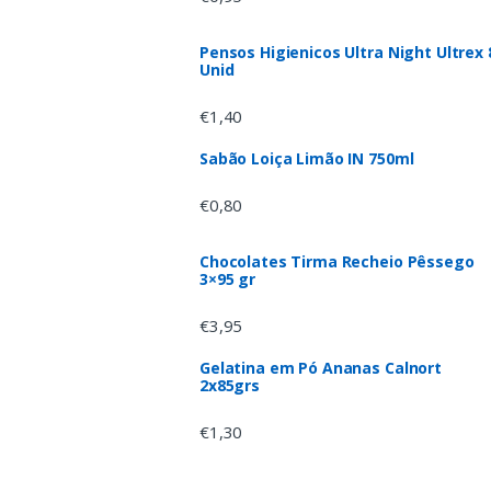
Pensos Higienicos Ultra Night Ultrex 
Unid
€
1,40
Sabão Loiça Limão IN 750ml
€
0,80
Chocolates Tirma Recheio Pêssego
3×95 gr
€
3,95
Gelatina em Pó Ananas Calnort
2x85grs
€
1,30