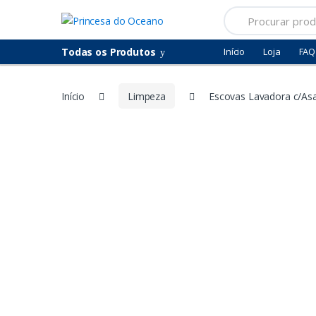
Saltar
Pular
Procurar
para
para
por:
navegação
o
Todas os Produtos
Início
Loja
FAQ
conteúdo
Início
Limpeza
Escovas Lavadora c/As