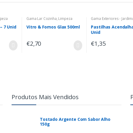
peza
Gama Lar Cozinha
,
Limpeza
Gama Exteriores - Jardim
Limpeza
– 7 Unid
Vitro & Fornos Glax 500ml
Pastilhas Acendalh
Unid
€
2,70
€
1,35
Produtos Mais Vendidos
Tostado Argente Com Sabor Alho
150g