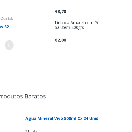
€
3,70
/Quintal
,
Linhaça Amarela em Pó
as 32
Salutem 200grs
€
2,00
Produtos Baratos
Agua Mineral Vivó 500ml Cx 24 Unid
€
0,28