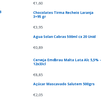
€
1,60
8
Chocolates Tirma Recheio Laranja
3×95 gr
€
3,95
Agua Solan Cabras 500ml cx 20 Unid
€
0,89
Cerveja Emdbrau Malta Lata Alc 5,5% -
12x33cl
€
8,85
Açúcar Mascavado Salutem 500grs
€
2,05