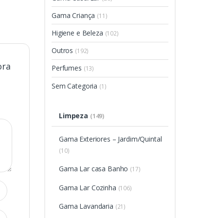
Gama Criança
(11)
Higiene e Beleza
(102)
Outros
(192)
ora
Perfumes
(13)
Sem Categoria
(1)
Limpeza
(149)
Gama Exteriores – Jardim/Quintal
(10)
Gama Lar casa Banho
(17)
Gama Lar Cozinha
(106)
Gama Lavandaria
(21)