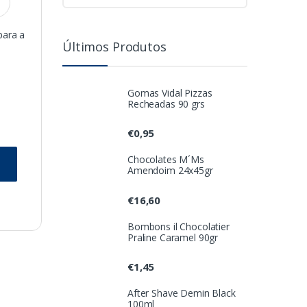
para a
Últimos Produtos
Gomas Vidal Pizzas
Recheadas 90 grs
€
0,95
Chocolates M´Ms
Amendoim 24x45gr
€
16,60
Bombons il Chocolatier
Praline Caramel 90gr
€
1,45
After Shave Demin Black
100ml