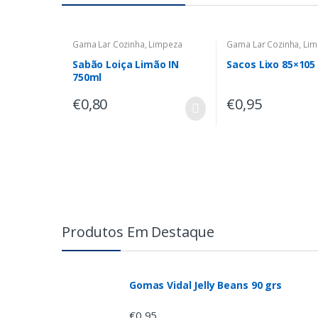
Gama Lar Cozinha
,
Limpeza
Gama Lar Cozinha
,
Lim
Sabão Loiça Limão IN
Sacos Lixo 85×105 
750ml
€
0,80
€
0,95
Produtos Em Destaque
Gomas Vidal Jelly Beans 90 grs
€
0,95