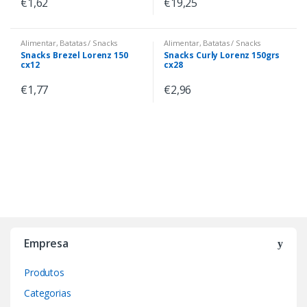
€
1,62
€
19,25
Alimentar
,
Batatas / Snacks
Alimentar
,
Batatas / Snacks
Snacks Brezel Lorenz 150
Snacks Curly Lorenz 150grs
cx12
cx28
€
1,77
€
2,96
Empresa
Produtos
Categorias