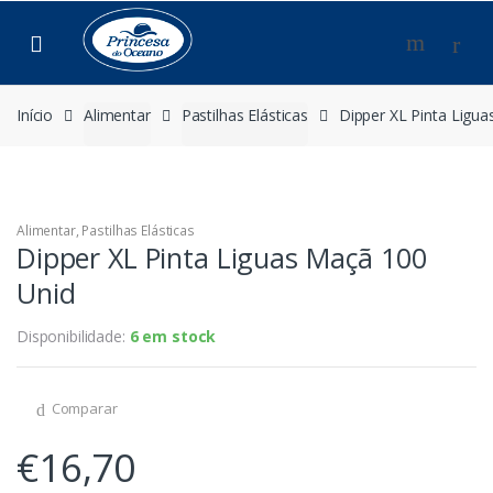
Saltar
Pular
para
para
navegação
o
conteúdo
Início
Alimentar
Pastilhas Elásticas
Dipper XL Pinta Ligu
Alimentar
,
Pastilhas Elásticas
Dipper XL Pinta Liguas Maçã 100
Unid
Disponibilidade:
6 em stock
Comparar
€
16,70