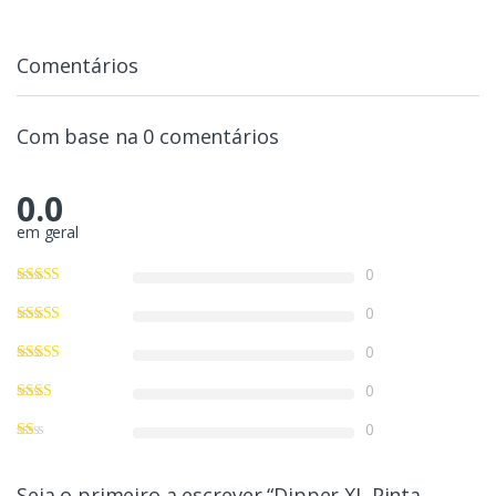
Comentários
Com base na 0 comentários
0.0
em geral
0
0
0
0
0
Seja o primeiro a escrever “Dipper XL Pinta