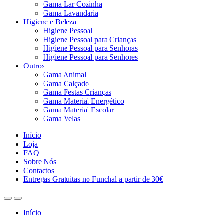
Gama Lar Cozinha
Gama Lavandaria
Higiene e Beleza
Higiene Pessoal
Higiene Pessoal para Crianças
Higiene Pessoal para Senhoras
Higiene Pessoal para Senhores
Outros
Gama Animal
Gama Calçado
Gama Festas Crianças
Gama Material Energético
Gama Material Escolar
Gama Velas
Início
Loja
FAQ
Sobre Nós
Contactos
Entregas Gratuitas no Funchal a partir de 30€
Início