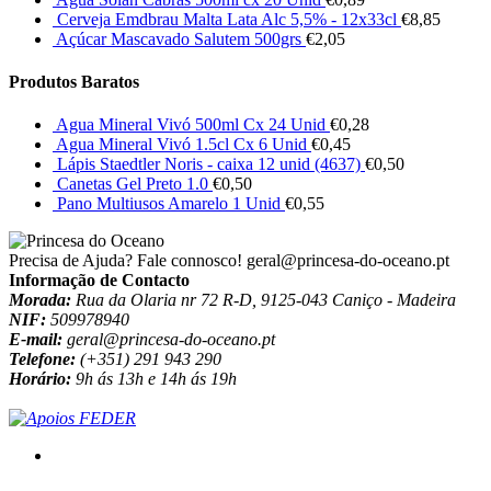
Cerveja Emdbrau Malta Lata Alc 5,5% - 12x33cl
€
8,85
Açúcar Mascavado Salutem 500grs
€
2,05
Produtos Baratos
Agua Mineral Vivó 500ml Cx 24 Unid
€
0,28
Agua Mineral Vivó 1.5cl Cx 6 Unid
€
0,45
Lápis Staedtler Noris - caixa 12 unid (4637)
€
0,50
Canetas Gel Preto 1.0
€
0,50
Pano Multiusos Amarelo 1 Unid
€
0,55
Precisa de Ajuda? Fale connosco!
geral@princesa-do-oceano.pt
Informação de Contacto
Morada:
Rua da Olaria nr 72 R-D, 9125-043 Caniço - Madeira
NIF:
509978940
E-mail:
geral@princesa-do-oceano.pt
Telefone:
(+351) 291 943 290
Horário:
9h ás 13h e 14h ás 19h