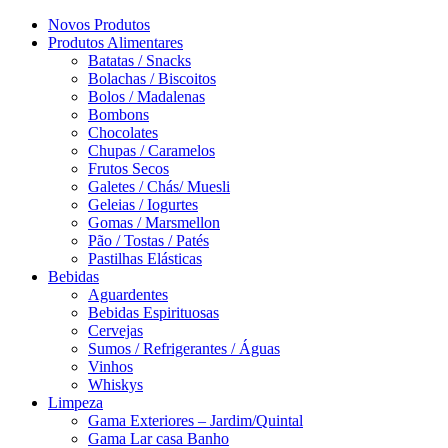
Novos Produtos
Produtos Alimentares
Batatas / Snacks
Bolachas / Biscoitos
Bolos / Madalenas
Bombons
Chocolates
Chupas / Caramelos
Frutos Secos
Galetes / Chás/ Muesli
Geleias / Iogurtes
Gomas / Marsmellon
Pão / Tostas / Patés
Pastilhas Elásticas
Bebidas
Aguardentes
Bebidas Espirituosas
Cervejas
Sumos / Refrigerantes / Águas
Vinhos
Whiskys
Limpeza
Gama Exteriores – Jardim/Quintal
Gama Lar casa Banho