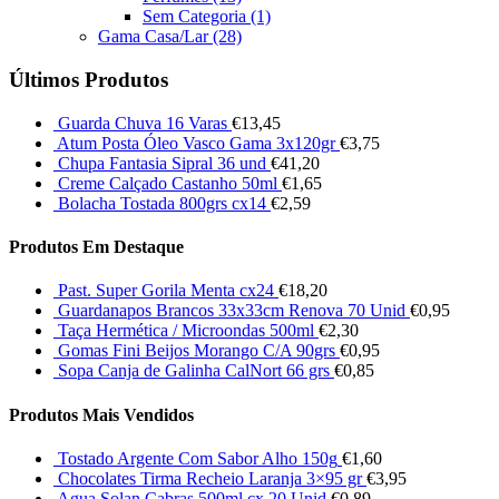
Sem Categoria
(1)
Gama Casa/Lar
(28)
Últimos Produtos
Guarda Chuva 16 Varas
€
13,45
Atum Posta Óleo Vasco Gama 3x120gr
€
3,75
Chupa Fantasia Sipral 36 und
€
41,20
Creme Calçado Castanho 50ml
€
1,65
Bolacha Tostada 800grs cx14
€
2,59
Produtos Em Destaque
Past. Super Gorila Menta cx24
€
18,20
Guardanapos Brancos 33x33cm Renova 70 Unid
€
0,95
Taça Hermética / Microondas 500ml
€
2,30
Gomas Fini Beijos Morango C/A 90grs
€
0,95
Sopa Canja de Galinha CalNort 66 grs
€
0,85
Produtos Mais Vendidos
Tostado Argente Com Sabor Alho 150g
€
1,60
Chocolates Tirma Recheio Laranja 3×95 gr
€
3,95
Agua Solan Cabras 500ml cx 20 Unid
€
0,89