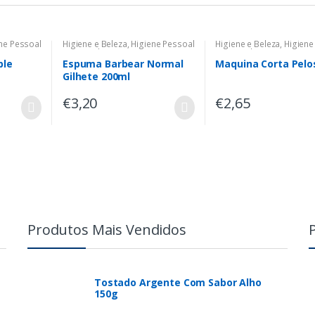
ne Pessoal
Higiene e Beleza
,
Higiene Pessoal
Higiene e Beleza
,
Higiene
para Senhores
para Senhores
ple
Espuma Barbear Normal
Maquina Corta Pelo
Gilhete 200ml
€
3,20
€
2,65
Produtos Mais Vendidos
Tostado Argente Com Sabor Alho
150g