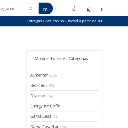
Entregas Gratuitas no Funchal a partir de 30€
Mostrar Todas As Categorias
Alimentar
(558)
Bebidas
(163)
Diversos
(64)
Energy Ice Coffe
(6)
Gama Casa
(23)
Gama Casa/Lar
(28)