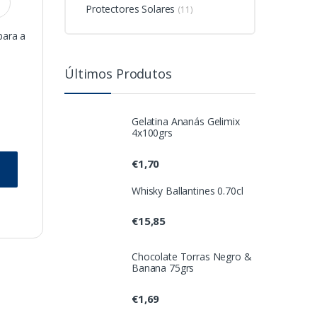
Protectores Solares
(11)
para a
Últimos Produtos
Gelatina Ananás Gelimix
4x100grs
€
1,70
Whisky Ballantines 0.70cl
€
15,85
Chocolate Torras Negro &
Banana 75grs
€
1,69