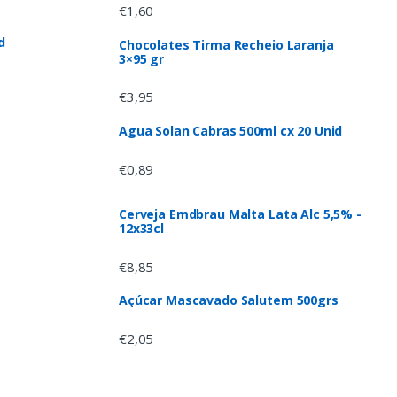
€
1,60
d
Chocolates Tirma Recheio Laranja
3×95 gr
€
3,95
Agua Solan Cabras 500ml cx 20 Unid
€
0,89
Cerveja Emdbrau Malta Lata Alc 5,5% -
12x33cl
€
8,85
Açúcar Mascavado Salutem 500grs
€
2,05