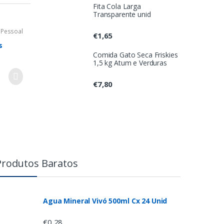
Fita Cola Larga
Transparente unid
 Pessoal
€
1,65
s
Comida Gato Seca Friskies
1,5 kg Atum e Verduras
€
7,80
Produtos Baratos
Agua Mineral Vivó 500ml Cx 24 Unid
€
0,28