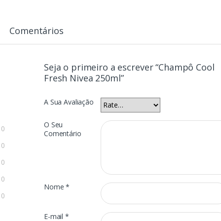
Comentários
Seja o primeiro a escrever “Champô Cool
Fresh Nivea 250ml”
A Sua Avaliação
O Seu
0
Comentário
0
0
0
Nome
*
0
E-mail
*