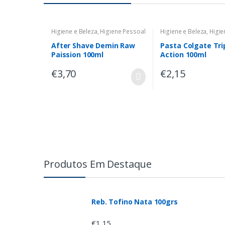
Higiene e Beleza
,
Higiene Pessoal
Higiene e Beleza
,
Higie
para Senhores
para Senhores
After Shave Demin Raw
Pasta Colgate Tri
Paission 100ml
Action 100ml
€
3,70
€
2,15
Produtos Em Destaque
Reb. Tofino Nata 100grs
€
1,15