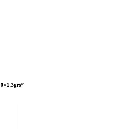
10×1.3grs”