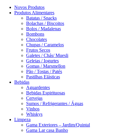
Novos Produtos
Produtos Alimentares
Batatas / Snacks
Bolachas / Biscoitos
Bolos / Madalenas
Bombons
Chocolates
Chupas / Caramelos
Frutos Secos
Galetes / Chás/ Muesli
Geleias / Iogurtes
Gomas / Marsmellon
Pão / Tostas / Patés
Pastilhas Elásticas
Bebidas
Aguardentes
Bebidas Espirituosas
Cervejas
Sumos / Refrigerantes / Águas
Vinhos
Whiskys
Limpeza
Gama Exteriores – Jardim/Quintal
Gama Lar casa Banho