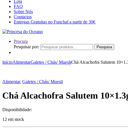
Loja
FAQ
Sobre Nós
Contactos
Entregas Gratuitas no Funchal a partir de 30€
Procura
Pesquisar por:
Pesquisa
Início
Alimentar
Galetes / Chás/ Muesli
Chá Alcachofra Salutem 10×1.
Alimentar
,
Galetes / Chás/ Muesli
Chá Alcachofra Salutem 10×1.3
Disponibilidade:
12 em stock