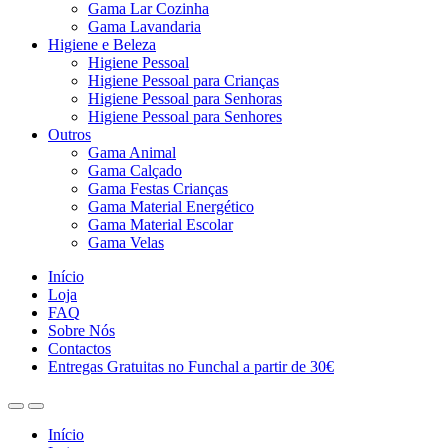
Gama Lar Cozinha
Gama Lavandaria
Higiene e Beleza
Higiene Pessoal
Higiene Pessoal para Crianças
Higiene Pessoal para Senhoras
Higiene Pessoal para Senhores
Outros
Gama Animal
Gama Calçado
Gama Festas Crianças
Gama Material Energético
Gama Material Escolar
Gama Velas
Início
Loja
FAQ
Sobre Nós
Contactos
Entregas Gratuitas no Funchal a partir de 30€
Início