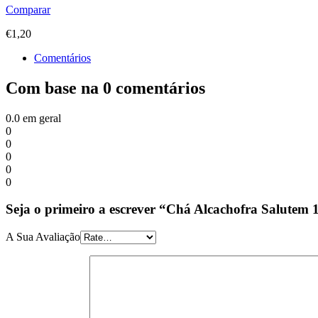
Comparar
€
1,20
Comentários
Com base na 0 comentários
0.0
em geral
0
0
0
0
0
Seja o primeiro a escrever “Chá Alcachofra Salutem 
A Sua Avaliação