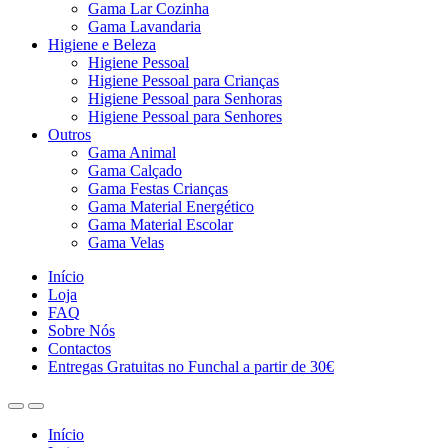
Gama Lar Cozinha
Gama Lavandaria
Higiene e Beleza
Higiene Pessoal
Higiene Pessoal para Crianças
Higiene Pessoal para Senhoras
Higiene Pessoal para Senhores
Outros
Gama Animal
Gama Calçado
Gama Festas Crianças
Gama Material Energético
Gama Material Escolar
Gama Velas
Início
Loja
FAQ
Sobre Nós
Contactos
Entregas Gratuitas no Funchal a partir de 30€
Início