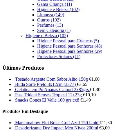
Gama Criança
(11)
Higiene e Beleza
(102)
Limpeza
(149)
Outros
(192)
Perfumes
(13)
Sem Categoria
(1)
Higiene e Beleza
(102)
Higiene Pessoal para Crianças
(5)
Higiene Pessoal para Senhoras
(48)
Higiene Pessoal para Senhores
(29)
Protectores Solares
(11)
Últimos Produtos
Tostado Argente Com Sabor Alho 150g
€
1,60
Buda Sorte Preto 3x12cm (3377)
€
3,65
Gelatina em Pó Ananas Calnort 2x85grs
€
1,30
Past.Trident Senses Tropical 12x23g
€
10,10
Snacks Cones El Valle 100 grs cx8
€
1,49
Produtos Em Destaque
Marshmallow Fini Bolas Golf Azul 150 Unid
€
11,30
Desodorizante Dry Impact Men Nivea 200ml
€
3,00