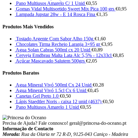
Pano Multiusos Amarelo C/ 1 Unid
€
0,55
Gomas Vidal Multisortido Sweet Mix Pica 100 grs
€
0,95
Lampada Jupstar 28w - E 14 Rosca Fina
€
1,35
Produtos Mais Vendidos
Tostado Argente Com Sabor Alho 150g
€
1,60
Chocolates Tirma Recheio Laranja 3×95 gr
€
3,95
Agua Solan Cabras 500ml cx 20 Unid
€
0,89
Cerveja Emdbrau Malta Lata Alc 5,5% - 12x33cl
€
8,85
Açúcar Mascavado Salutem 500grs
€
2,05
Produtos Baratos
Agua Mineral Vivó 500ml Cx 24 Unid
€
0,28
Agua Mineral Vivó 1.5cl Cx 6 Unid
€
0,45
Canetas Gel Preto 1.0
€
0,50
Lápis Staedtler Noris - caixa 12 unid (4637)
€
0,50
Pano Multiusos Amarelo 1 Unid
€
0,55
Precisa de Ajuda? Fale connosco!
geral@princesa-do-oceano.pt
Informação de Contacto
Morada:
Rua da Olaria nr 72 R-D, 9125-043 Caniço - Madeira