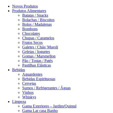
Novos Produtos
Produtos Alimentares
Batatas / Snacks
Bolachas / Biscoitos
Bolos / Madalenas
Bombons
Chocolates
Chupas / Caramelos
Frutos Secos
Galetes / Chás/ Muesli
Geleias / Iogurtes
Gomas / Marsmellon
Pão / Tostas / Patés
Pastilhas Elásticas
Bebidas
Aguardentes
Bebidas Espirituosas
Cervejas
Sumos / Refrigerantes / Águas
Vinhos
Whiskys
Limpeza
Gama Exteriores – Jardim/Quintal
Gama Lar casa Banho