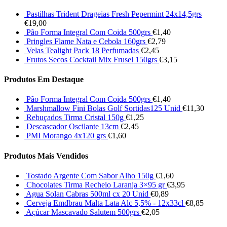
Pastilhas Trident Drageias Fresh Pepermint 24x14,5grs
€
19,00
Pão Forma Integral Com Coida 500grs
€
1,40
Pringles Flame Nata e Cebola 160grs
€
2,79
Velas Tealight Pack 18 Perfumadas
€
2,45
Frutos Secos Cocktail Mix Frusel 150grs
€
3,15
Produtos Em Destaque
Pão Forma Integral Com Coida 500grs
€
1,40
Marshmallow Fini Bolas Golf Sortidas125 Unid
€
11,30
Rebuçados Tirma Cristal 150g
€
1,25
Descascador Oscilante 13cm
€
2,45
PMI Morango 4x120 grs
€
1,60
Produtos Mais Vendidos
Tostado Argente Com Sabor Alho 150g
€
1,60
Chocolates Tirma Recheio Laranja 3×95 gr
€
3,95
Agua Solan Cabras 500ml cx 20 Unid
€
0,89
Cerveja Emdbrau Malta Lata Alc 5,5% - 12x33cl
€
8,85
Açúcar Mascavado Salutem 500grs
€
2,05