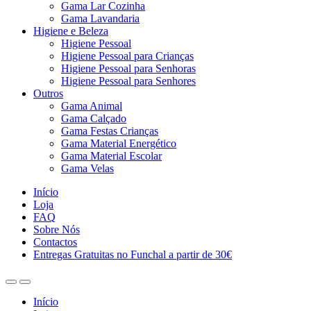
Gama Lar Cozinha
Gama Lavandaria
Higiene e Beleza
Higiene Pessoal
Higiene Pessoal para Crianças
Higiene Pessoal para Senhoras
Higiene Pessoal para Senhores
Outros
Gama Animal
Gama Calçado
Gama Festas Crianças
Gama Material Energético
Gama Material Escolar
Gama Velas
Início
Loja
FAQ
Sobre Nós
Contactos
Entregas Gratuitas no Funchal a partir de 30€
Início