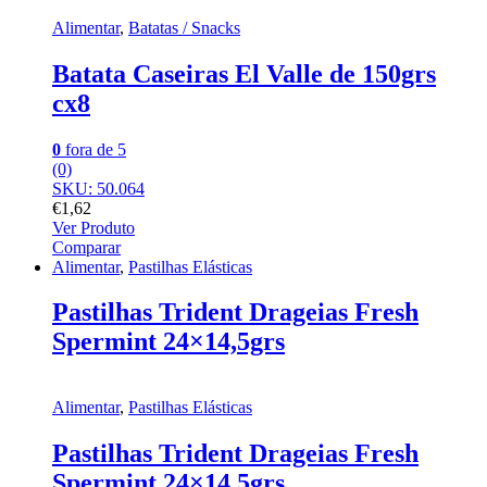
Alimentar
,
Batatas / Snacks
Batata Caseiras El Valle de 150grs
cx8
0
fora de 5
(0)
SKU: 50.064
€
1,62
Ver Produto
Comparar
Alimentar
,
Pastilhas Elásticas
Pastilhas Trident Drageias Fresh
Spermint 24×14,5grs
Alimentar
,
Pastilhas Elásticas
Pastilhas Trident Drageias Fresh
Spermint 24×14,5grs