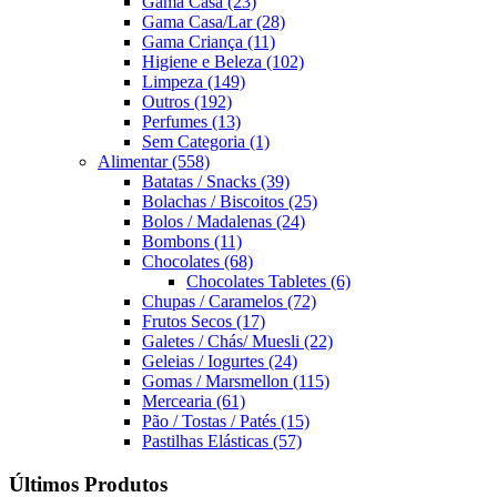
Gama Casa
(23)
Gama Casa/Lar
(28)
Gama Criança
(11)
Higiene e Beleza
(102)
Limpeza
(149)
Outros
(192)
Perfumes
(13)
Sem Categoria
(1)
Alimentar
(558)
Batatas / Snacks
(39)
Bolachas / Biscoitos
(25)
Bolos / Madalenas
(24)
Bombons
(11)
Chocolates
(68)
Chocolates Tabletes
(6)
Chupas / Caramelos
(72)
Frutos Secos
(17)
Galetes / Chás/ Muesli
(22)
Geleias / Iogurtes
(24)
Gomas / Marsmellon
(115)
Mercearia
(61)
Pão / Tostas / Patés
(15)
Pastilhas Elásticas
(57)
Últimos Produtos