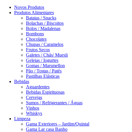
Novos Produtos
Produtos Alimentares
Batatas / Snacks
Bolachas / Biscoitos
Bolos / Madalenas
Bombons
Chocolates
Chupas / Caramelos
Frutos Secos
Galetes / Chás/ Muesli
Geleias / Iogurtes
Gomas / Marsmellon
Pão / Tostas / Patés
Pastilhas Elásticas
Bebidas
Aguardentes
Bebidas Espirituosas
Cervejas
Sumos / Refrigerantes / Águas
Vinhos
Whiskys
Limpeza
Gama Exteriores – Jardim/Quintal
Gama Lar casa Banho