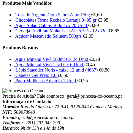
Produtos Mais Vendidos
Tostado Argente Com Sabor Alho 150g
€
1,60
Chocolates Tirma Recheio Laranja 3×95 gr
€
3,95
Agua Solan Cabras 500ml cx 20 Unid
€
0,89
Cerveja Emdbrau Malta Lata Alc 5,5% - 12x33cl
€
8,85
Açúcar Mascavado Salutem 500grs
€
2,05
Produtos Baratos
Agua Mineral Vivó 500ml Cx 24 Unid
€
0,28
Agua Mineral Vivó 1.5cl Cx 6 Unid
€
0,45
Lápis Staedtler Noris - caixa 12 unid (4637)
€
0,50
Canetas Gel Preto 1.0
€
0,50
Pano Multiusos Amarelo 1 Unid
€
0,55
Precisa de Ajuda? Fale connosco!
geral@princesa-do-oceano.pt
Informação de Contacto
Morada:
Rua da Olaria nr 72 R-D, 9125-043 Caniço - Madeira
NIF:
509978940
E-mail:
geral@princesa-do-oceano.pt
Telefone:
(+351) 291 943 290
Horário:
9h ás 13h e 14h ás 19h