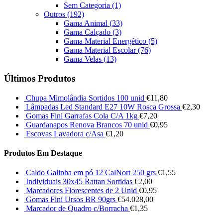
Sem Categoria
(1)
Outros
(192)
Gama Animal
(33)
Gama Calçado
(3)
Gama Material Energético
(5)
Gama Material Escolar
(76)
Gama Velas
(13)
Últimos Produtos
Chupa Mimolândia Sortidos 100 unid
€
11,80
Lâmpadas Led Standard E27 10W Rosca Grossa
€
2,30
Gomas Fini Garrafas Cola C/A 1kg
€
7,20
Guardanapos Renova Brancos 70 unid
€
0,95
Escovas Lavadora c/Asa
€
1,20
Produtos Em Destaque
Caldo Galinha em pó 12 CalNort 250 grs
€
1,55
Individuais 30x45 Rattan Sortidas
€
2,00
Marcadores Florescentes de 2 Unid
€
0,95
Gomas Fini Ursos BR 90grs
€
54.028,00
Marcador de Quadro c/Borracha
€
1,35