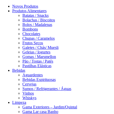
Novos Produtos
Produtos Alimentares
Batatas / Snacks
Bolachas / Biscoitos
Bolos / Madalenas
Bombons
Chocolates
Chupas / Caramelos
Frutos Secos
Galetes / Chás/ Muesli
Geleias / Iogurtes
Gomas / Marsmellon
Pão / Tostas / Patés
Pastilhas Elásticas
Bebidas
Aguardentes
Bebidas Espirituosas
Cervejas
Sumos / Refrigerantes / Águas
Vinhos
Whiskys
Limpeza
Gama Exteriores – Jardim/Quintal
Gama Lar casa Banho