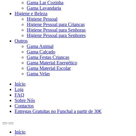
Gama Lar Cozinha
Gama Lavandaria
Higiene e Beleza
Higiene Pessoal
Higiene Pessoal para Crianças
Higiene Pessoal para Senhoras
Higiene Pessoal para Senhores
Outros
Gama Animal
Gama Calçado
Gama Festas Crianças
Gama Material Energético
Gama Material Escolar
Gama Velas
Início
Loja
FAQ
Sobre Nós
Contactos
Entregas Gratuitas no Funchal a partir de 30€
Início