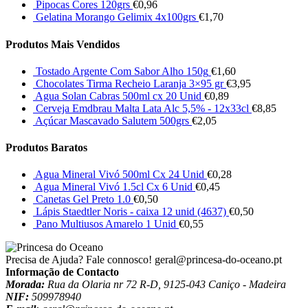
Pipocas Cores 120grs
€
0,96
Gelatina Morango Gelimix 4x100grs
€
1,70
Produtos Mais Vendidos
Tostado Argente Com Sabor Alho 150g
€
1,60
Chocolates Tirma Recheio Laranja 3×95 gr
€
3,95
Agua Solan Cabras 500ml cx 20 Unid
€
0,89
Cerveja Emdbrau Malta Lata Alc 5,5% - 12x33cl
€
8,85
Açúcar Mascavado Salutem 500grs
€
2,05
Produtos Baratos
Agua Mineral Vivó 500ml Cx 24 Unid
€
0,28
Agua Mineral Vivó 1.5cl Cx 6 Unid
€
0,45
Canetas Gel Preto 1.0
€
0,50
Lápis Staedtler Noris - caixa 12 unid (4637)
€
0,50
Pano Multiusos Amarelo 1 Unid
€
0,55
Precisa de Ajuda? Fale connosco!
geral@princesa-do-oceano.pt
Informação de Contacto
Morada:
Rua da Olaria nr 72 R-D, 9125-043 Caniço - Madeira
NIF:
509978940