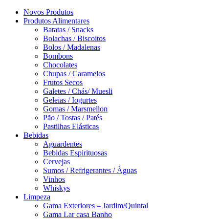
Novos Produtos
Produtos Alimentares
Batatas / Snacks
Bolachas / Biscoitos
Bolos / Madalenas
Bombons
Chocolates
Chupas / Caramelos
Frutos Secos
Galetes / Chás/ Muesli
Geleias / Iogurtes
Gomas / Marsmellon
Pão / Tostas / Patés
Pastilhas Elásticas
Bebidas
Aguardentes
Bebidas Espirituosas
Cervejas
Sumos / Refrigerantes / Águas
Vinhos
Whiskys
Limpeza
Gama Exteriores – Jardim/Quintal
Gama Lar casa Banho