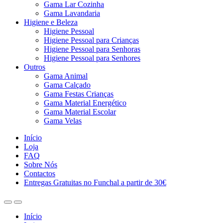
Gama Lar Cozinha
Gama Lavandaria
Higiene e Beleza
Higiene Pessoal
Higiene Pessoal para Crianças
Higiene Pessoal para Senhoras
Higiene Pessoal para Senhores
Outros
Gama Animal
Gama Calçado
Gama Festas Crianças
Gama Material Energético
Gama Material Escolar
Gama Velas
Início
Loja
FAQ
Sobre Nós
Contactos
Entregas Gratuitas no Funchal a partir de 30€
Início