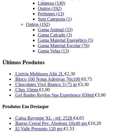
Limpeza
(149)
Outros
(192)
Perfumes
(13)
Sem Categoria
(1)
Outros
(192)
Gama Animal
(33)
Gama Calçado
(3)
Gama Material Energético
(5)
Gama Material Escolar
(76)
Gama Velas
(13)
Últimos Produtos
Lixivia Multiusos Alin 2L
€
2,30
Bloco 100 Notas Adesivas 76x100
€
0,75
Chocolates Vivó Branco 3×75 gr
€
3,30
Clips 33mm
€
1,00
Gel Banho Revlon Spa Experience 650ml
€
3,00
Produtos Em Destaque
Caixa Bayonne XL - ref. 2528
€
4,65
Barras Cereal Pev. Abobora 10x40 grs
€
10,20
El Valle Presunto 120 grs
€
1,53