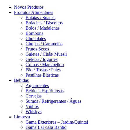
Novos Produtos
Produtos Alimentares
Batatas / Snacks
Bolachas / Biscoitos
Bolos / Madalenas
Bombons
Chocolates
Chupas / Caramelos
Frutos Secos
Galetes / Chás/ Muesli
Geleias / Iogurtes
Gomas / Marsmellon
Pão / Tostas / Patés
Pastilhas Elásticas
Bebidas
Aguardentes
Bebidas Espirituosas
Cervejas
Sumos / Refrigerantes / Águas
Vinhos
Whiskys
Limpeza
Gama Exteriores – Jardim/Quintal
Gama Lar casa Banho