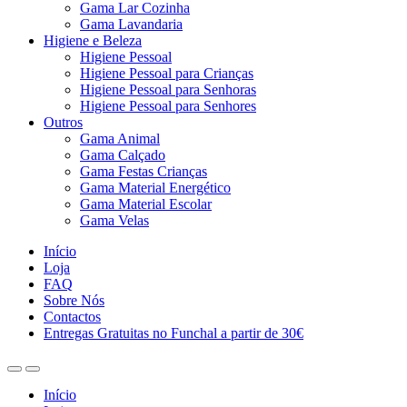
Gama Lar Cozinha
Gama Lavandaria
Higiene e Beleza
Higiene Pessoal
Higiene Pessoal para Crianças
Higiene Pessoal para Senhoras
Higiene Pessoal para Senhores
Outros
Gama Animal
Gama Calçado
Gama Festas Crianças
Gama Material Energético
Gama Material Escolar
Gama Velas
Início
Loja
FAQ
Sobre Nós
Contactos
Entregas Gratuitas no Funchal a partir de 30€
Início