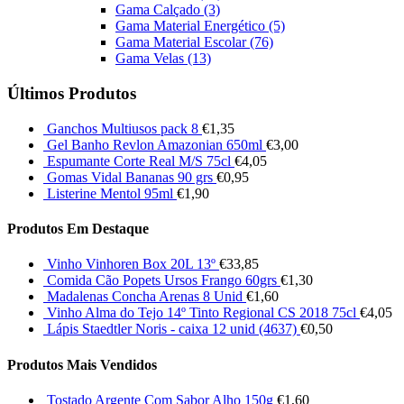
Gama Calçado
(3)
Gama Material Energético
(5)
Gama Material Escolar
(76)
Gama Velas
(13)
Últimos Produtos
Ganchos Multiusos pack 8
€
1,35
Gel Banho Revlon Amazonian 650ml
€
3,00
Espumante Corte Real M/S 75cl
€
4,05
Gomas Vidal Bananas 90 grs
€
0,95
Listerine Mentol 95ml
€
1,90
Produtos Em Destaque
Vinho Vinhoren Box 20L 13º
€
33,85
Comida Cão Popets Ursos Frango 60grs
€
1,30
Madalenas Concha Arenas 8 Unid
€
1,60
Vinho Alma do Tejo 14º Tinto Regional CS 2018 75cl
€
4,05
Lápis Staedtler Noris - caixa 12 unid (4637)
€
0,50
Produtos Mais Vendidos
Tostado Argente Com Sabor Alho 150g
€
1,60