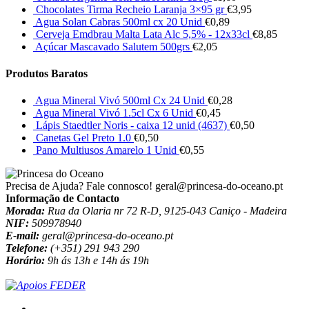
Chocolates Tirma Recheio Laranja 3×95 gr
€
3,95
Agua Solan Cabras 500ml cx 20 Unid
€
0,89
Cerveja Emdbrau Malta Lata Alc 5,5% - 12x33cl
€
8,85
Açúcar Mascavado Salutem 500grs
€
2,05
Produtos Baratos
Agua Mineral Vivó 500ml Cx 24 Unid
€
0,28
Agua Mineral Vivó 1.5cl Cx 6 Unid
€
0,45
Lápis Staedtler Noris - caixa 12 unid (4637)
€
0,50
Canetas Gel Preto 1.0
€
0,50
Pano Multiusos Amarelo 1 Unid
€
0,55
Precisa de Ajuda? Fale connosco!
geral@princesa-do-oceano.pt
Informação de Contacto
Morada:
Rua da Olaria nr 72 R-D, 9125-043 Caniço - Madeira
NIF:
509978940
E-mail:
geral@princesa-do-oceano.pt
Telefone:
(+351) 291 943 290
Horário:
9h ás 13h e 14h ás 19h