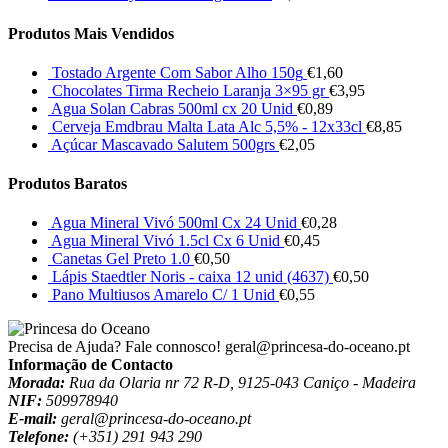
Produtos Mais Vendidos
Tostado Argente Com Sabor Alho 150g
€
1,60
Chocolates Tirma Recheio Laranja 3×95 gr
€
3,95
Agua Solan Cabras 500ml cx 20 Unid
€
0,89
Cerveja Emdbrau Malta Lata Alc 5,5% - 12x33cl
€
8,85
Açúcar Mascavado Salutem 500grs
€
2,05
Produtos Baratos
Agua Mineral Vivó 500ml Cx 24 Unid
€
0,28
Agua Mineral Vivó 1.5cl Cx 6 Unid
€
0,45
Canetas Gel Preto 1.0
€
0,50
Lápis Staedtler Noris - caixa 12 unid (4637)
€
0,50
Pano Multiusos Amarelo C/ 1 Unid
€
0,55
Precisa de Ajuda? Fale connosco!
geral@princesa-do-oceano.pt
Informação de Contacto
Morada:
Rua da Olaria nr 72 R-D, 9125-043 Caniço - Madeira
NIF:
509978940
E-mail:
geral@princesa-do-oceano.pt
Telefone:
(+351) 291 943 290