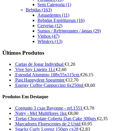
Sem Categoria
(1)
Bebidas
(163)
Aguardentes
(11)
Bebidas Espirituosas
(16)
Cervejas
(12)
Sumos / Refrigerantes / águas
(29)
Vinhos
(47)
Whiskys
(13)
Últimos Produtos
Cartas de Jogar Individual
€
1,20
Vive Soy Ligeiro 1Lt
€
2,60
Estendal Aluminio 188x55x115cm
€
26,15
Past.Happydent Spearmint
€
12,70
Energy Coffee Cappuccino 6x250ml
€
8,60
Produtos Em Destaque
Conjunto 3 cxas Bayonne - ref.1551
€
3,70
Nutry - Mel Multiflores 1kg
€
8,00
Tortas Chocolate Coberta Dan Cake 300grs
€
2,35
Marcadores Florescentes de 2 Unid
€
0,95
Snacks Curly Lorenz 150grs cx28
€
2,83