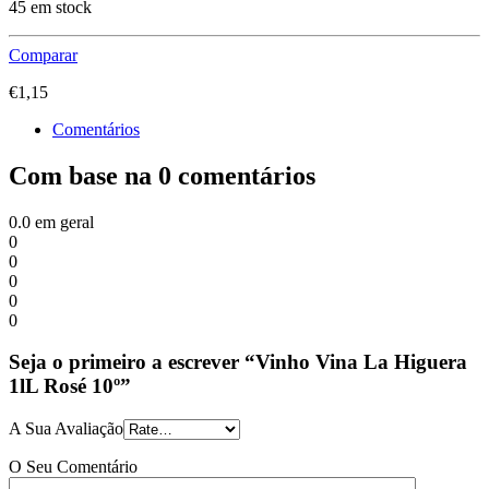
45 em stock
Comparar
€
1,15
Comentários
Com base na 0 comentários
0.0
em geral
0
0
0
0
0
Seja o primeiro a escrever “Vinho Vina La Higuera
1lL Rosé 10º”
A Sua Avaliação
O Seu Comentário