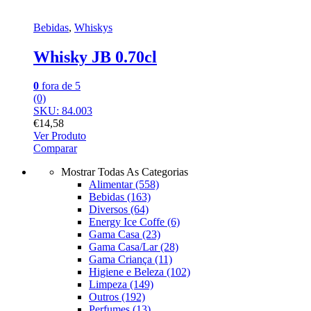
Bebidas
,
Whiskys
Whisky JB 0.70cl
0
fora de 5
(0)
SKU: 84.003
€
14,58
Ver Produto
Comparar
Mostrar Todas As Categorias
Alimentar
(558)
Bebidas
(163)
Diversos
(64)
Energy Ice Coffe
(6)
Gama Casa
(23)
Gama Casa/Lar
(28)
Gama Criança
(11)
Higiene e Beleza
(102)
Limpeza
(149)
Outros
(192)
Perfumes
(13)