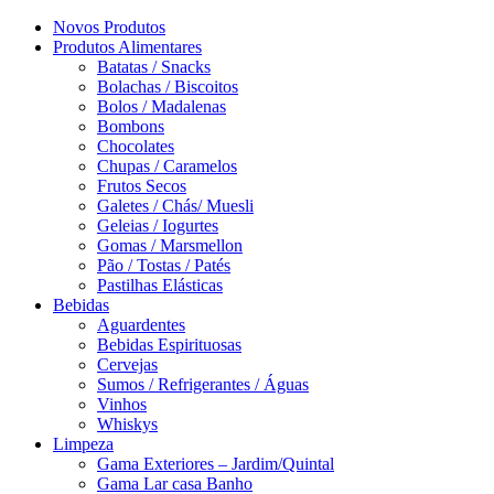
Novos Produtos
Produtos Alimentares
Batatas / Snacks
Bolachas / Biscoitos
Bolos / Madalenas
Bombons
Chocolates
Chupas / Caramelos
Frutos Secos
Galetes / Chás/ Muesli
Geleias / Iogurtes
Gomas / Marsmellon
Pão / Tostas / Patés
Pastilhas Elásticas
Bebidas
Aguardentes
Bebidas Espirituosas
Cervejas
Sumos / Refrigerantes / Águas
Vinhos
Whiskys
Limpeza
Gama Exteriores – Jardim/Quintal
Gama Lar casa Banho