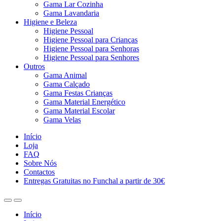
Gama Lar Cozinha
Gama Lavandaria
Higiene e Beleza
Higiene Pessoal
Higiene Pessoal para Crianças
Higiene Pessoal para Senhoras
Higiene Pessoal para Senhores
Outros
Gama Animal
Gama Calçado
Gama Festas Crianças
Gama Material Energético
Gama Material Escolar
Gama Velas
Início
Loja
FAQ
Sobre Nós
Contactos
Entregas Gratuitas no Funchal a partir de 30€
Início