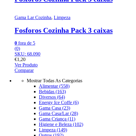
Gama Lar Cozinha
,
Limpeza
Fosforos Cozinha Pack 3 caixas
0
fora de 5
(0)
SKU: 68.090
€
1,20
Ver Produto
Comparar
Mostrar Todas As Categorias
Alimentar
(558)
Bebidas
(163)
Diversos
(64)
Energy Ice Coffe
(6)
Gama Casa
(23)
Gama Casa/Lar
(28)
Gama Criança
(11)
Higiene e Beleza
(102)
Limpeza
(149)
Outros
(192)