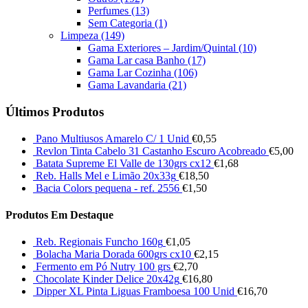
Perfumes
(13)
Sem Categoria
(1)
Limpeza
(149)
Gama Exteriores – Jardim/Quintal
(10)
Gama Lar casa Banho
(17)
Gama Lar Cozinha
(106)
Gama Lavandaria
(21)
Últimos Produtos
Pano Multiusos Amarelo C/ 1 Unid
€
0,55
Revlon Tinta Cabelo 31 Castanho Escuro Acobreado
€
5,00
Batata Supreme El Valle de 130grs cx12
€
1,68
Reb. Halls Mel e Limão 20x33g
€
18,50
Bacia Colors pequena - ref. 2556
€
1,50
Produtos Em Destaque
Reb. Regionais Funcho 160g
€
1,05
Bolacha Maria Dorada 600grs cx10
€
2,15
Fermento em Pó Nutry 100 grs
€
2,70
Chocolate Kinder Delice 20x42g
€
16,80
Dipper XL Pinta Liguas Framboesa 100 Unid
€
16,70