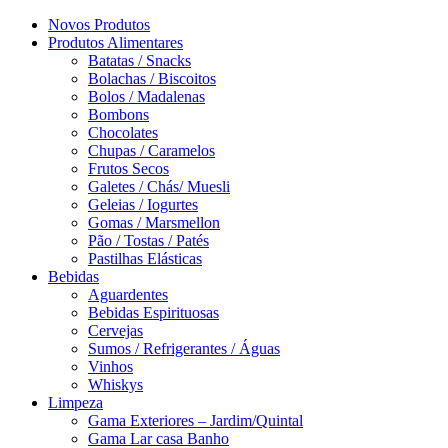
Novos Produtos
Produtos Alimentares
Batatas / Snacks
Bolachas / Biscoitos
Bolos / Madalenas
Bombons
Chocolates
Chupas / Caramelos
Frutos Secos
Galetes / Chás/ Muesli
Geleias / Iogurtes
Gomas / Marsmellon
Pão / Tostas / Patés
Pastilhas Elásticas
Bebidas
Aguardentes
Bebidas Espirituosas
Cervejas
Sumos / Refrigerantes / Águas
Vinhos
Whiskys
Limpeza
Gama Exteriores – Jardim/Quintal
Gama Lar casa Banho