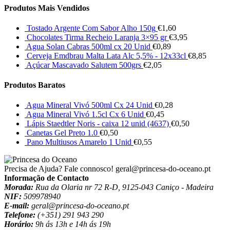
Produtos Mais Vendidos
Tostado Argente Com Sabor Alho 150g
€
1,60
Chocolates Tirma Recheio Laranja 3×95 gr
€
3,95
Agua Solan Cabras 500ml cx 20 Unid
€
0,89
Cerveja Emdbrau Malta Lata Alc 5,5% - 12x33cl
€
8,85
Açúcar Mascavado Salutem 500grs
€
2,05
Produtos Baratos
Agua Mineral Vivó 500ml Cx 24 Unid
€
0,28
Agua Mineral Vivó 1.5cl Cx 6 Unid
€
0,45
Lápis Staedtler Noris - caixa 12 unid (4637)
€
0,50
Canetas Gel Preto 1.0
€
0,50
Pano Multiusos Amarelo 1 Unid
€
0,55
Precisa de Ajuda? Fale connosco!
geral@princesa-do-oceano.pt
Informação de Contacto
Morada:
Rua da Olaria nr 72 R-D, 9125-043 Caniço - Madeira
NIF:
509978940
E-mail:
geral@princesa-do-oceano.pt
Telefone:
(+351) 291 943 290
Horário:
9h ás 13h e 14h ás 19h