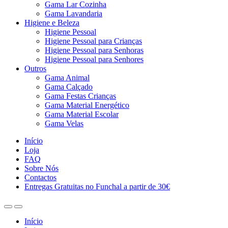
Gama Lar Cozinha
Gama Lavandaria
Higiene e Beleza
Higiene Pessoal
Higiene Pessoal para Crianças
Higiene Pessoal para Senhoras
Higiene Pessoal para Senhores
Outros
Gama Animal
Gama Calçado
Gama Festas Crianças
Gama Material Energético
Gama Material Escolar
Gama Velas
Início
Loja
FAQ
Sobre Nós
Contactos
Entregas Gratuitas no Funchal a partir de 30€
Início