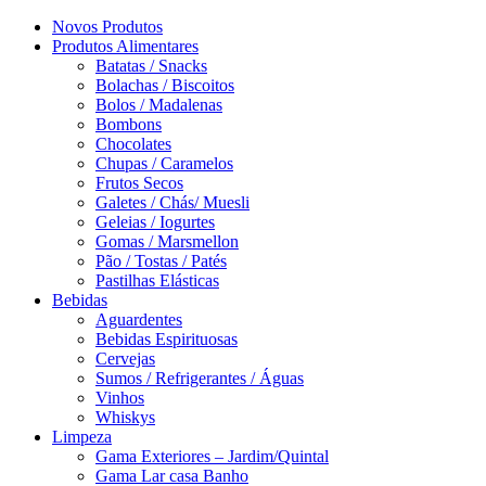
Novos Produtos
Produtos Alimentares
Batatas / Snacks
Bolachas / Biscoitos
Bolos / Madalenas
Bombons
Chocolates
Chupas / Caramelos
Frutos Secos
Galetes / Chás/ Muesli
Geleias / Iogurtes
Gomas / Marsmellon
Pão / Tostas / Patés
Pastilhas Elásticas
Bebidas
Aguardentes
Bebidas Espirituosas
Cervejas
Sumos / Refrigerantes / Águas
Vinhos
Whiskys
Limpeza
Gama Exteriores – Jardim/Quintal
Gama Lar casa Banho