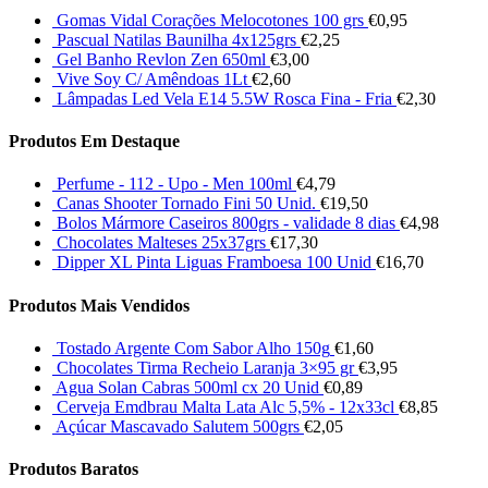
Gomas Vidal Corações Melocotones 100 grs
€
0,95
Pascual Natilas Baunilha 4x125grs
€
2,25
Gel Banho Revlon Zen 650ml
€
3,00
Vive Soy C/ Amêndoas 1Lt
€
2,60
Lâmpadas Led Vela E14 5.5W Rosca Fina - Fria
€
2,30
Produtos Em Destaque
Perfume - 112 - Upo - Men 100ml
€
4,79
Canas Shooter Tornado Fini 50 Unid.
€
19,50
Bolos Mármore Caseiros 800grs - validade 8 dias
€
4,98
Chocolates Malteses 25x37grs
€
17,30
Dipper XL Pinta Liguas Framboesa 100 Unid
€
16,70
Produtos Mais Vendidos
Tostado Argente Com Sabor Alho 150g
€
1,60
Chocolates Tirma Recheio Laranja 3×95 gr
€
3,95
Agua Solan Cabras 500ml cx 20 Unid
€
0,89
Cerveja Emdbrau Malta Lata Alc 5,5% - 12x33cl
€
8,85
Açúcar Mascavado Salutem 500grs
€
2,05
Produtos Baratos