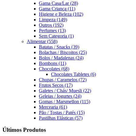
Gama Casa/Lar
(28)
Gama Criança
(11)
Higiene e Beleza
(102)
Limpeza
(149)
Outros
(192)
Perfumes
(13)
Sem Categoria
(1)
Alimentar
(558)
Batatas / Snacks
(39)
Bolachas / Biscoitos
(25)
Bolos / Madalenas
(24)
Bombons
(11)
Chocolates
(68)
Chocolates Tabletes
(6)
Chupas / Caramelos
(72)
Frutos Secos
(17)
Galetes / Chás/ Muesli
(22)
Geleias / Iogurtes
(24)
Gomas / Marsmellon
(115)
Mercearia
(61)
Pão / Tostas / Patés
(15)
Pastilhas Elásticas
(57)
Últimos Produtos