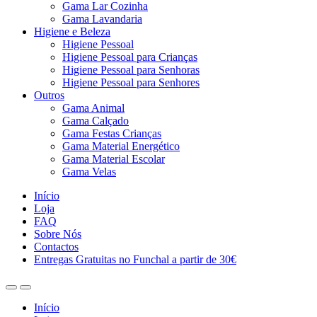
Gama Lar Cozinha
Gama Lavandaria
Higiene e Beleza
Higiene Pessoal
Higiene Pessoal para Crianças
Higiene Pessoal para Senhoras
Higiene Pessoal para Senhores
Outros
Gama Animal
Gama Calçado
Gama Festas Crianças
Gama Material Energético
Gama Material Escolar
Gama Velas
Início
Loja
FAQ
Sobre Nós
Contactos
Entregas Gratuitas no Funchal a partir de 30€
Início