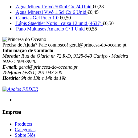
Agua Mineral Vivó 500ml Cx 24 Unid
€
0,28
Agua Mineral Vivó 1.5cl Cx 6 Unid
€
0,45
Canetas Gel Preto 1.0
€
0,50
Lápis Staedtler Noris - caixa 12 unid (4637)
€
0,50
Pano Multiusos Amarelo C/ 1 Unid
€
0,55
Precisa de Ajuda? Fale connosco!
geral@princesa-do-oceano.pt
Informação de Contacto
Morada:
Rua da Olaria nr 72 R-D, 9125-043 Caniço - Madeira
NIF:
509978940
E-mail:
geral@princesa-do-oceano.pt
Telefone:
(+351) 291 943 290
Horário:
9h ás 13h e 14h ás 19h
Empresa
Produtos
Categorias
Sobre Nós