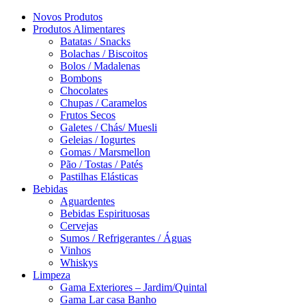
Novos Produtos
Produtos Alimentares
Batatas / Snacks
Bolachas / Biscoitos
Bolos / Madalenas
Bombons
Chocolates
Chupas / Caramelos
Frutos Secos
Galetes / Chás/ Muesli
Geleias / Iogurtes
Gomas / Marsmellon
Pão / Tostas / Patés
Pastilhas Elásticas
Bebidas
Aguardentes
Bebidas Espirituosas
Cervejas
Sumos / Refrigerantes / Águas
Vinhos
Whiskys
Limpeza
Gama Exteriores – Jardim/Quintal
Gama Lar casa Banho