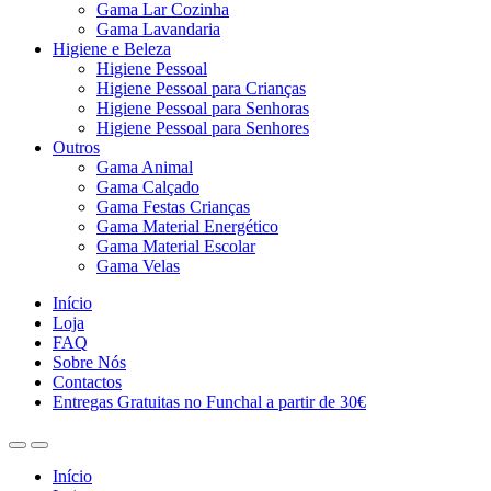
Gama Lar Cozinha
Gama Lavandaria
Higiene e Beleza
Higiene Pessoal
Higiene Pessoal para Crianças
Higiene Pessoal para Senhoras
Higiene Pessoal para Senhores
Outros
Gama Animal
Gama Calçado
Gama Festas Crianças
Gama Material Energético
Gama Material Escolar
Gama Velas
Início
Loja
FAQ
Sobre Nós
Contactos
Entregas Gratuitas no Funchal a partir de 30€
Início