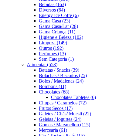
Bebidas
(163)
Diversos
(64)
Energy Ice Coffe
(6)
Gama Casa
(23)
Gama Casa/Lar
(28)
Gama Criança
(11)
Higiene e Beleza
(102)
Limpeza
(149)
Outros
(192)
Perfumes
(13)
Sem Categoria
(1)
Alimentar
(558)
Batatas / Snacks
(39)
Bolachas / Biscoitos
(25)
Bolos / Madalenas
(24)
Bombons
(11)
Chocolates
(68)
Chocolates Tabletes
(6)
Chupas / Caramelos
(72)
Frutos Secos
(17)
Galetes / Chás/ Muesli
(22)
Geleias / Iogurtes
(24)
Gomas / Marsmellon
(115)
Mercearia
(61)
Pão / Tostas / Patés
(15)