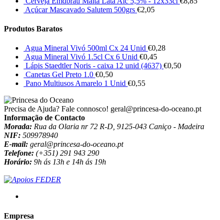
Cerveja Emdbrau Malta Lata Alc 5,5% - 12x33cl
€
8,85
Açúcar Mascavado Salutem 500grs
€
2,05
Produtos Baratos
Agua Mineral Vivó 500ml Cx 24 Unid
€
0,28
Agua Mineral Vivó 1.5cl Cx 6 Unid
€
0,45
Lápis Staedtler Noris - caixa 12 unid (4637)
€
0,50
Canetas Gel Preto 1.0
€
0,50
Pano Multiusos Amarelo 1 Unid
€
0,55
Precisa de Ajuda? Fale connosco!
geral@princesa-do-oceano.pt
Informação de Contacto
Morada:
Rua da Olaria nr 72 R-D, 9125-043 Caniço - Madeira
NIF:
509978940
E-mail:
geral@princesa-do-oceano.pt
Telefone:
(+351) 291 943 290
Horário:
9h ás 13h e 14h ás 19h
Empresa