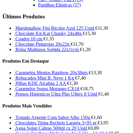
Pastilhas Elásticas
(57)
Últimos Produtos
Marshmallow Fini Bicolor Azul 125 Unid
€
11,30
Chocolate Kit-Kat Chunky 24x48g
€
15,30
Coador 10 cm
€
1,35
Chocolate Pintarolas 20x22g
€
11,70
Bolsa Multiusos Sortida 22x11cm
€
1,20
Produtos Em Destaque
Caramelos Mentos Rainbow 20x38grs
€
13,30
Rebuçados Mini B. Neve 1 Kg
€
7,40
Pilhas KDE Alcalina 2 AA
€
1,30
Caramelos Sugus Morango CX18
€
18,75
Pensos Higienicos Ultra Plus Ultrex 8 Unid
€
1,40
Produtos Mais Vendidos
Tostado Argente Com Sabor Alho 150g
€
1,60
Chocolates Tirma Recheio Laranja 3×95 gr
€
3,95
Agua Solan Cabras 500ml cx 20 Unid
€
0,89