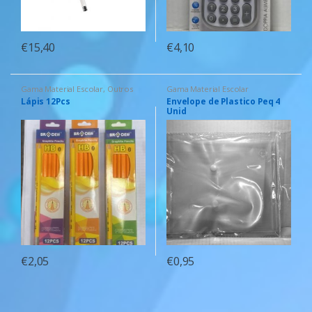
€
15,40
€
4,10
Gama Material Escolar
,
Outros
Gama Material Escolar
Lápis 12Pcs
Envelope de Plastico Peq 4
Unid
€
2,05
€
0,95