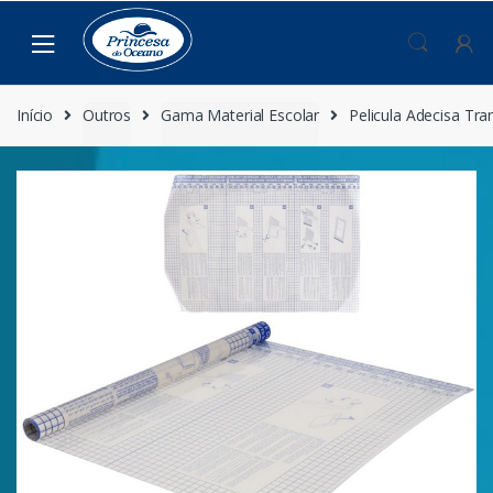
Saltar
Pular
para
para
navegação
o
conteúdo
Início
Outros
Gama Material Escolar
Pelicula Adecisa Tra