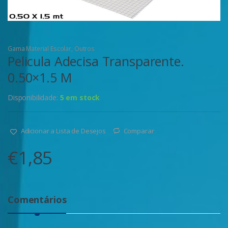
Gama Material Escolar
,
Outros
Pelicula Adecisa Transparente.
0.50×1.5 M
Disponibilidade:
5 em stock
Adicionar a Lista de Desejos
Comparar
€
1,85
Comentários