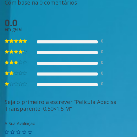
Com base na 0 comentários
0.0
em geral
0
0
0
0
0
Seja o primeiro a escrever “Pelicula Adecisa
Transparente. 0.50×1.5 M”
A Sua Avaliação