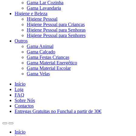
Gama Lar Cozinha
Gama Lavandaria
Higiene e Beleza
Higiene Pessoal
Higiene Pessoal para Crianças
Higiene Pessoal para Senhoras
Higiene Pessoal para Senhores
Outros
Gama Animal
Gama Calçado
Gama Festas Crianças
Gama Material Energético
Gama Material Escolar
Gama Velas
Início
Loja
FAQ
Sobre Nós
Contactos
Entregas Gratuitas no Funchal a partir de 30€
Início