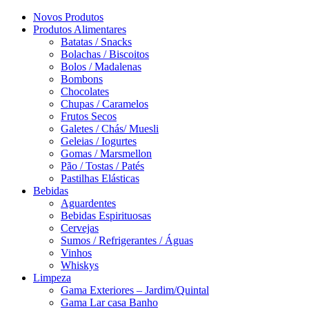
Novos Produtos
Produtos Alimentares
Batatas / Snacks
Bolachas / Biscoitos
Bolos / Madalenas
Bombons
Chocolates
Chupas / Caramelos
Frutos Secos
Galetes / Chás/ Muesli
Geleias / Iogurtes
Gomas / Marsmellon
Pão / Tostas / Patés
Pastilhas Elásticas
Bebidas
Aguardentes
Bebidas Espirituosas
Cervejas
Sumos / Refrigerantes / Águas
Vinhos
Whiskys
Limpeza
Gama Exteriores – Jardim/Quintal
Gama Lar casa Banho