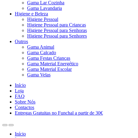
Gama Lar Cozinha
Gama Lavandaria
Higiene e Beleza
Higiene Pessoal
Higiene Pessoal para Crianças
Higiene Pessoal para Senhoras
Higiene Pessoal para Senhores
Outros
Gama Animal
Gama Calçado
Gama Festas Crianças
Gama Material Energético
Gama Material Escolar
Gama Velas
Início
Loja
FAQ
Sobre Nós
Contactos
Entregas Gratuitas no Funchal a partir de 30€
Início