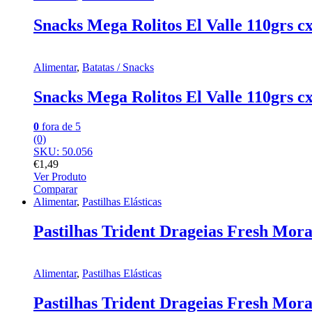
Snacks Mega Rolitos El Valle 110grs c
Alimentar
,
Batatas / Snacks
Snacks Mega Rolitos El Valle 110grs c
0
fora de 5
(0)
SKU: 50.056
€
1,49
Ver Produto
Comparar
Alimentar
,
Pastilhas Elásticas
Pastilhas Trident Drageias Fresh Mor
Alimentar
,
Pastilhas Elásticas
Pastilhas Trident Drageias Fresh Mor