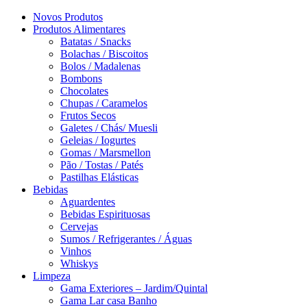
Novos Produtos
Produtos Alimentares
Batatas / Snacks
Bolachas / Biscoitos
Bolos / Madalenas
Bombons
Chocolates
Chupas / Caramelos
Frutos Secos
Galetes / Chás/ Muesli
Geleias / Iogurtes
Gomas / Marsmellon
Pão / Tostas / Patés
Pastilhas Elásticas
Bebidas
Aguardentes
Bebidas Espirituosas
Cervejas
Sumos / Refrigerantes / Águas
Vinhos
Whiskys
Limpeza
Gama Exteriores – Jardim/Quintal
Gama Lar casa Banho