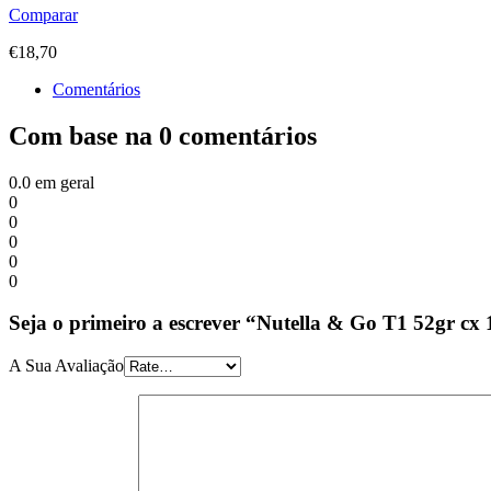
Comparar
€
18,70
Comentários
Com base na 0 comentários
0.0
em geral
0
0
0
0
0
Seja o primeiro a escrever “Nutella & Go T1 52gr cx 
A Sua Avaliação