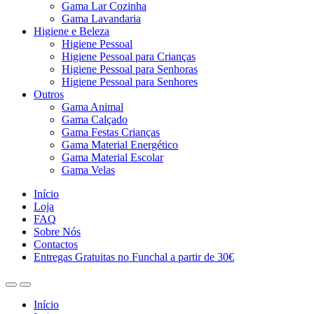
Gama Lar Cozinha
Gama Lavandaria
Higiene e Beleza
Higiene Pessoal
Higiene Pessoal para Crianças
Higiene Pessoal para Senhoras
Higiene Pessoal para Senhores
Outros
Gama Animal
Gama Calçado
Gama Festas Crianças
Gama Material Energético
Gama Material Escolar
Gama Velas
Início
Loja
FAQ
Sobre Nós
Contactos
Entregas Gratuitas no Funchal a partir de 30€
Início