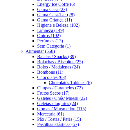
Energy Ice Coffe
(6)
Gama Casa
(23)
Gama Casa/Lar
(28)
Gama Criança
(11)
Higiene e Beleza
(102)
Limpeza
(149)
Outros
(192)
Perfumes
(13)
Sem Categoria
(1)
Alimentar
(558)
Batatas / Snacks
(39)
Bolachas / Biscoitos
(25)
Bolos / Madalenas
(24)
Bombons
(11)
Chocolates
(68)
Chocolates Tabletes
(6)
Chupas / Caramelos
(72)
Frutos Secos
(17)
Galetes / Chás/ Muesli
(22)
Geleias / Iogurtes
(24)
Gomas / Marsmellon
(115)
Mercearia
(61)
Pão / Tostas / Patés
(15)
Pastilhas Elásticas
(57)