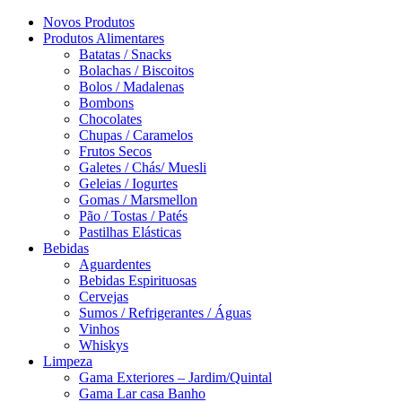
Novos Produtos
Produtos Alimentares
Batatas / Snacks
Bolachas / Biscoitos
Bolos / Madalenas
Bombons
Chocolates
Chupas / Caramelos
Frutos Secos
Galetes / Chás/ Muesli
Geleias / Iogurtes
Gomas / Marsmellon
Pão / Tostas / Patés
Pastilhas Elásticas
Bebidas
Aguardentes
Bebidas Espirituosas
Cervejas
Sumos / Refrigerantes / Águas
Vinhos
Whiskys
Limpeza
Gama Exteriores – Jardim/Quintal
Gama Lar casa Banho