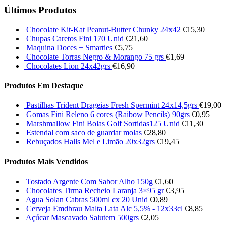
Últimos Produtos
Chocolate Kit-Kat Peanut-Butter Chunky 24x42
€
15,30
Chupas Caretos Fini 170 Unid
€
21,60
Maquina Doces + Smarties
€
5,75
Chocolate Torras Negro & Morango 75 grs
€
1,69
Chocolates Lion 24x42grs
€
16,90
Produtos Em Destaque
Pastilhas Trident Drageias Fresh Spermint 24x14,5grs
€
19,00
Gomas Fini Releno 6 cores (Raibow Pencils) 90grs
€
0,95
Marshmallow Fini Bolas Golf Sortidas125 Unid
€
11,30
Estendal com saco de guardar molas
€
28,80
Rebuçados Halls Mel e Limão 20x32grs
€
19,45
Produtos Mais Vendidos
Tostado Argente Com Sabor Alho 150g
€
1,60
Chocolates Tirma Recheio Laranja 3×95 gr
€
3,95
Agua Solan Cabras 500ml cx 20 Unid
€
0,89
Cerveja Emdbrau Malta Lata Alc 5,5% - 12x33cl
€
8,85
Açúcar Mascavado Salutem 500grs
€
2,05