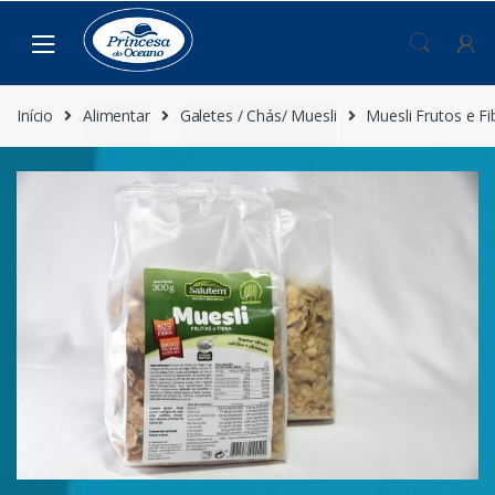
Saltar
Pular
para
para
navegação
o
conteúdo
Início
Alimentar
Galetes / Chás/ Muesli
Muesli Frutos e F