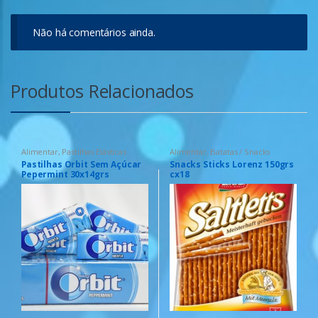
Não há comentários ainda.
Produtos Relacionados
Alimentar
,
Pastilhas Elásticas
Alimentar
,
Batatas / Snacks
Pastilhas Orbit Sem Açúcar
Snacks Sticks Lorenz 150grs
Pepermint 30x14grs
cx18