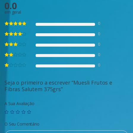
0.0
em geral
0
0
0
0
0
Seja o primeiro a escrever “Muesli Frutos e
Fibras Salutem 375grs”
A Sua Avaliação
O Seu Comentário