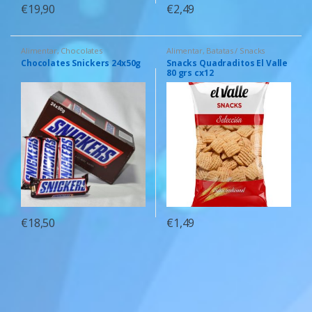
€
19,90
€
2,49
Alimentar
,
Chocolates
Alimentar
,
Batatas / Snacks
Chocolates Snickers 24x50g
Snacks Quadraditos El Valle
80 grs cx12
€
18,50
€
1,49