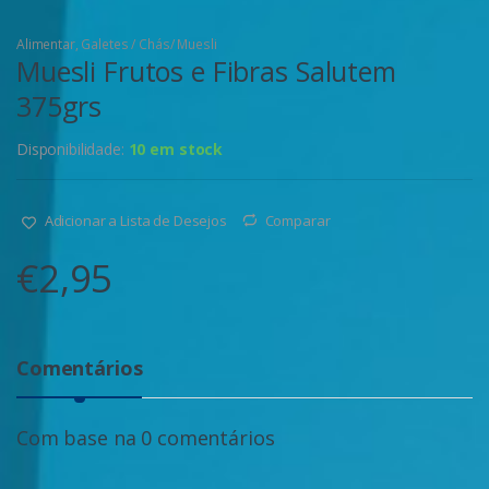
Alimentar
,
Galetes / Chás/ Muesli
Muesli Frutos e Fibras Salutem
375grs
Disponibilidade:
10 em stock
Adicionar a Lista de Desejos
Comparar
€
2,95
Comentários
Com base na 0 comentários