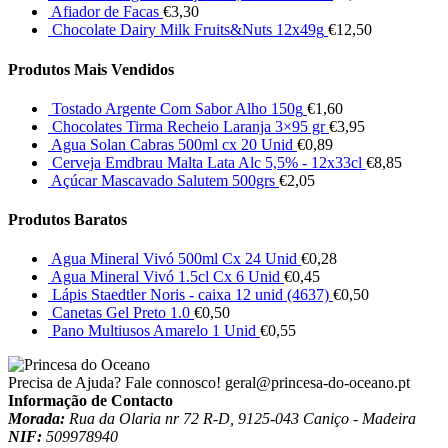
Afiador de Facas
€
3,30
Chocolate Dairy Milk Fruits&Nuts 12x49g
€
12,50
Produtos Mais Vendidos
Tostado Argente Com Sabor Alho 150g
€
1,60
Chocolates Tirma Recheio Laranja 3×95 gr
€
3,95
Agua Solan Cabras 500ml cx 20 Unid
€
0,89
Cerveja Emdbrau Malta Lata Alc 5,5% - 12x33cl
€
8,85
Açúcar Mascavado Salutem 500grs
€
2,05
Produtos Baratos
Agua Mineral Vivó 500ml Cx 24 Unid
€
0,28
Agua Mineral Vivó 1.5cl Cx 6 Unid
€
0,45
Lápis Staedtler Noris - caixa 12 unid (4637)
€
0,50
Canetas Gel Preto 1.0
€
0,50
Pano Multiusos Amarelo 1 Unid
€
0,55
Precisa de Ajuda? Fale connosco!
geral@princesa-do-oceano.pt
Informação de Contacto
Morada:
Rua da Olaria nr 72 R-D, 9125-043 Caniço - Madeira
NIF:
509978940