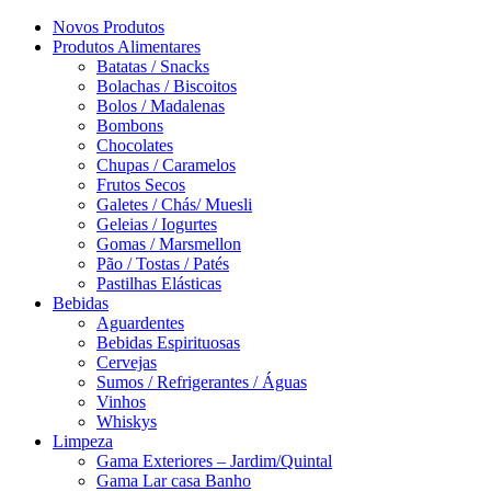
Novos Produtos
Produtos Alimentares
Batatas / Snacks
Bolachas / Biscoitos
Bolos / Madalenas
Bombons
Chocolates
Chupas / Caramelos
Frutos Secos
Galetes / Chás/ Muesli
Geleias / Iogurtes
Gomas / Marsmellon
Pão / Tostas / Patés
Pastilhas Elásticas
Bebidas
Aguardentes
Bebidas Espirituosas
Cervejas
Sumos / Refrigerantes / Águas
Vinhos
Whiskys
Limpeza
Gama Exteriores – Jardim/Quintal
Gama Lar casa Banho