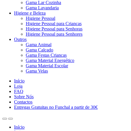
Gama Lar Cozinha
Gama Lavandaria
Higiene e Beleza
Higiene Pessoal
Higiene Pessoal para Crianças
Higiene Pessoal para Senhoras
Higiene Pessoal para Senhores
Outros
Gama Animal
Gama Calçado
Gama Festas Crianças
Gama Material Energético
Gama Material Escolar
Gama Velas
Início
Loja
FAQ
Sobre Nós
Contactos
Entregas Gratuitas no Funchal a partir de 30€
Início