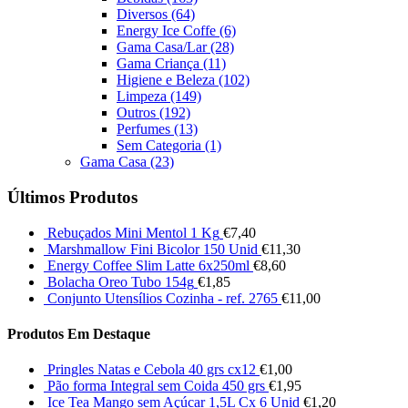
Diversos
(64)
Energy Ice Coffe
(6)
Gama Casa/Lar
(28)
Gama Criança
(11)
Higiene e Beleza
(102)
Limpeza
(149)
Outros
(192)
Perfumes
(13)
Sem Categoria
(1)
Gama Casa
(23)
Últimos Produtos
Rebuçados Mini Mentol 1 Kg
€
7,40
Marshmallow Fini Bicolor 150 Unid
€
11,30
Energy Coffee Slim Latte 6x250ml
€
8,60
Bolacha Oreo Tubo 154g
€
1,85
Conjunto Utensílios Cozinha - ref. 2765
€
11,00
Produtos Em Destaque
Pringles Natas e Cebola 40 grs cx12
€
1,00
Pão forma Integral sem Coida 450 grs
€
1,95
Ice Tea Mango sem Açúcar 1,5L Cx 6 Unid
€
1,20